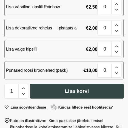
Kimp
K
Lisa värviline kipslill Rainbow
€
2,50
101
kogus
valget
roosi
Kimp
K
Lisa dekoratiivne rohelus — pistaatsia
€
2,00
101
kogus
valget
roosi
Kimp
K
Lisa valge kipslill
€
2,00
101
kogus
valget
roosi
Kimp
K
Punased roosi kroonlehed (pakk)
€
10,00
101
kogus
valget
roosi
Kimp
K
Lisa korvi
101
kogus
valget
roosi
Lisa sooviloendisse
Kuidas lillede eest hoolitseda?
K
Foto on illustratiivne. Kimp pakitakse järeletulemisel
kogus
jõupaberisse ja kohaletoimetamisel läbipaistvasse kilesse. Kui