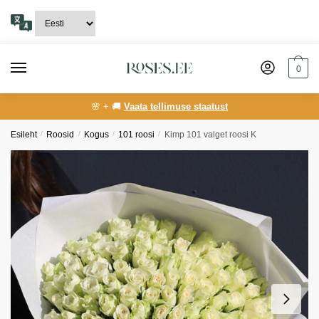
Skip
Skip
to
to
navigation
content
0
🌸 + 🚚
Vaata tellimuse staatust
Esileht
/
Roosid
/
Kogus
/
101 roosi
/
Kimp 101 valget roosi K