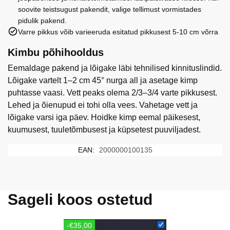
soovite teistsugust pakendit, valige tellimust vormistades
pidulik pakend.
Varre pikkus võib varieeruda esitatud pikkusest 5-10 cm võrra
Kimbu põhihooldus
Eemaldage pakend ja lõigake läbi tehnilised kinnituslindid.
Lõigake vartelt 1–2 cm 45° nurga all ja asetage kimp
puhtasse vaasi. Vett peaks olema 2/3–3/4 varte pikkusest.
Lehed ja õienupud ei tohi olla vees. Vahetage vett ja
lõigake varsi iga päev. Hoidke kimp eemal päikesest,
kuumusest, tuuletõmbusest ja küpsetest puuviljadest.
EAN:
2000000100135
Sageli koos ostetud
-€35,00