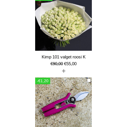
Kimp 101 valget roosi K
Algne
Current
€
90,00
€
55,00
+
hind
price
oli:
is:
-€1,20
€90,00.
€55,00.