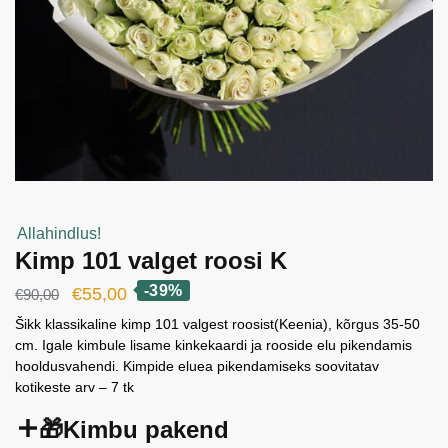
Allahindlus!
Kimp 101 valget roosi K
-39%
Algne
Current
€
55,00
€
90,00
hind
price
Šikk klassikaline kimp 101 valgest roosist(Keenia), kõrgus 35-50
cm. Igale kimbule lisame kinkekaardi ja rooside elu pikendamis
oli:
is:
hooldusvahendi. Kimpide eluea pikendamiseks soovitatav
€90,00.
€55,00.
kotikeste arv – 7 tk
🎁Kimbu pakend