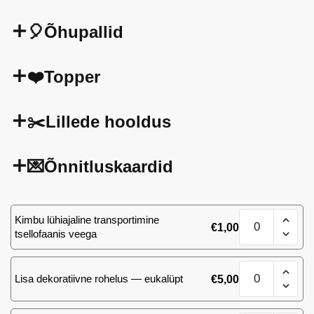
🎈Õhupallid
❤️Topper
✂️Lillede hooldus
💌Õnnitluskaardid
Kimp
Kimbu lühiajaline transportimine
€
1,00
101
tsellofaanis veega
valget
roosi
Kimp
K
Lisa dekoratiivne rohelus — eukalüpt
€
5,00
101
kogus
valget
roosi