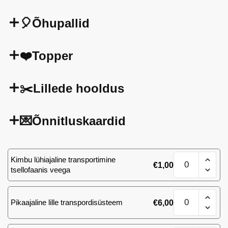
🎈Õhupallid
❤️Topper
✂️Lillede hooldus
💌Õnnitluskaardid
Kimp
Kimbu lühiajaline transportimine
€
1,00
101
tsellofaanis veega
valget
roosi
Kimp
K
Pikaajaline lille transpordisüsteem
€
6,00
101
70
valget
cm
roosi