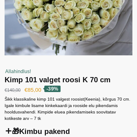
Allahindlus!
Kimp 101 valget roosi K 70 cm
-39%
Algne
Current
€
85,00
€
140,00
hind
price
Šikk klassikaline kimp 101 valgest roosist(Keenia), kõrgus 70 cm.
Igale kimbule lisame kinkekaardi ja rooside elu pikendamis
oli:
is:
hooldusvahendi. Kimpide eluea pikendamiseks soovitatav
€140,00.
€85,00.
kotikeste arv – 7 tk
🎁Kimbu pakend