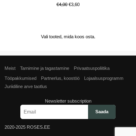
Algne
Current
€
4,00
€
3,60
hind
price
oli:
is:
€4,00.
€3,60.
Vali tooted, mida koos osta.
Meist
Tarnimine ja tagastamine
Privaatsuspoliitika
Tööpakkumised
Partnerlus, koostöö
Lojaalsusprogramm
Juriidiline arve taotlus
Newsletter subscription
2020-2025 ROSES.EE