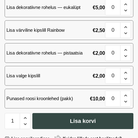
kogus
Kimp
K
Lisa dekoratiivne rohelus — eukalüpt
€
5,00
101
70
valget
cm
roosi
kogus
Kimp
K
Lisa värviline kipslill Rainbow
€
2,50
101
70
valget
cm
roosi
kogus
Kimp
K
Lisa dekoratiivne rohelus — pistaatsia
€
2,00
101
70
valget
cm
roosi
kogus
Kimp
K
Lisa valge kipslill
€
2,00
101
70
valget
cm
roosi
kogus
Kimp
K
Punased roosi kroonlehed (pakk)
€
10,00
101
70
valget
cm
roosi
kogus
Kimp
K
Lisa korvi
101
70
cm
valget
kogus