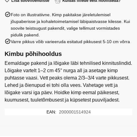
roosi
Lisa sooviloendisse
Kuidas lillede eest hoolitseda?
K
Foto on illustratiivne. Kimp pakitakse järeletulemisel
70
jõupaberisse ja kohaletoimetamisel läbipaistvasse kilesse. Kui
cm
soovite teistsugust pakendit, valige tellimust vormistades
kogus
pidulik pakend.
Varre pikkus võib varieeruda esitatud pikkusest 5-10 cm võrra
Kimbu põhihooldus
Eemaldage pakend ja lõigake läbi tehnilised kinnituslindid.
Lõigake vartelt 1–2 cm 45° nurga all ja asetage kimp
puhtasse vaasi. Vett peaks olema 2/3–3/4 varte pikkusest.
Lehed ja õienupud ei tohi olla vees. Vahetage vett ja
lõigake varsi iga päev. Hoidke kimp eemal päikesest,
kuumusest, tuuletõmbusest ja küpsetest puuviljadest.
EAN:
2000001514924