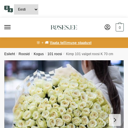
Skip
Skip
to
to
navigation
content
0
🌸 + 🚚
Vaata tellimuse staatust
Esileht
/
Roosid
/
Kogus
/
101 roosi
/
Kimp 101 valget roosi K 70 cm