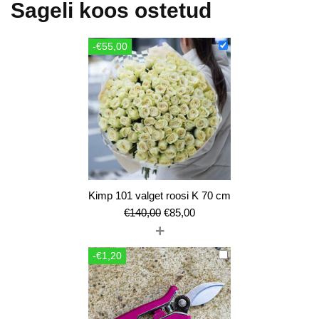
Sageli koos ostetud
-€55,00
Kimp 101 valget roosi K 70 cm
Algne
Current
€
140,00
€
85,00
+
hind
price
oli:
is:
-€1,20
€140,00.
€85,00.