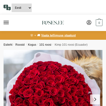
Skip
Skip
to
to
navigation
content
0
🌸 + 🚚
Vaata tellimuse staatust
Esileht
/
Roosid
/
Kogus
/
101 roosi
/
Kimp 101 roosi (Ecuador)