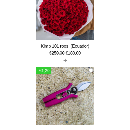
Kimp 101 roosi (Ecuador)
Algne
Current
€
250,00
€
180,00
+
hind
price
oli:
is:
-€1,20
€250,00.
€180,00.