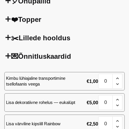
🎈Õhupallid
❤️Topper
✂️Lillede hooldus
💌Õnnitluskaardid
Kimp
Kimbu lühiajaline transportimine
€
1,00
101
tsellofaanis veega
roosi
(Ecuador)
Kimp
kogus
Lisa dekoratiivne rohelus — eukalüpt
€
5,00
101
roosi
(Ecuador)
Kimp
kogus
Lisa värviline kipslill Rainbow
€
2,50
101