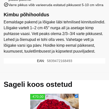
Varre pikkus võib varieeruda esitatud pikkusest 5-10 cm võrra
Kimbu põhihooldus
Eemaldage pakend ja lõigake läbi tehnilised kinnituslindid.
Lõigake vartelt 1–2 cm 45° nurga all ja asetage kimp
puhtasse vaasi. Vett peaks olema 2/3–3/4 varte pikkusest.
Lehed ja õienupud ei tohi olla vees. Vahetage vett ja
lõigake varsi iga päev. Hoidke kimp eemal päikesest,
kuumusest, tuuletõmbusest ja küpsetest puuviljadest.
EAN:
5839472168493
Sageli koos ostetud
-€70,00