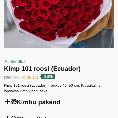
Allahindlus!
Kimp 101 roosi (Ecuador)
-28%
Algne
Current
€
180,00
€
250,00
hind
price
Kimp 101 roosi (Ecuador) – pikkus 40–50 cm. Klassikaline,
lopsakas kimp kingituseks.
oli:
is:
€250,00.
€180,00.
🎁Kimbu pakend