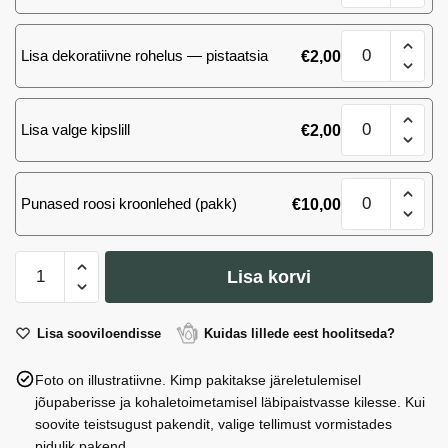
roosi
(Ecuador)
Kimp
kogus
Lisa dekoratiivne rohelus — pistaatsia
€
2,00
101
roosi
(Ecuador)
Kimp
kogus
Lisa valge kipslill
€
2,00
101
roosi
(Ecuador)
Kimp
kogus
Punased roosi kroonlehed (pakk)
€
10,00
101
roosi
(Ecuador)
Kimp
kogus
Lisa korvi
101
roosi
(Ecuador)
Lisa sooviloendisse
Kuidas lillede eest hoolitseda?
kogus
Foto on illustratiivne. Kimp pakitakse järeletulemisel
jõupaberisse ja kohaletoimetamisel läbipaistvasse kilesse. Kui
soovite teistsugust pakendit, valige tellimust vormistades
pidulik pakend.