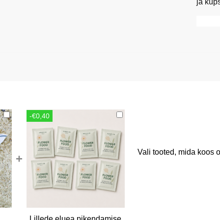
ja küp
-€0,40
Vali tooted, mida koos o
+
Lillede eluea pikendamise