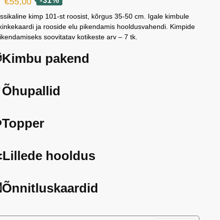
Algne
Current
-31%
€
55,00
hind
price
assikaline kimp 101-st roosist, kõrgus 35-50 cm. Igale kimbule
kinkekaardi ja rooside elu pikendamis hooldusvahendi. Kimpide
oli:
is:
ikendamiseks soovitatav kotikeste arv – 7 tk.
€80,00.
€55,00.
Kimbu pakend
Õhupallid
️Topper
️Lillede hooldus
Õnnitluskaardid