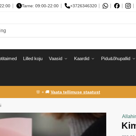
-22:00
Tarne: 09:00-22:00
+3726346320
titaimed
Lilled koju
Vaasid
Kaardid
Pidu&õhupallid
🌸 + 🚚
Vaata tellimuse staatust
i
Allahi
Kim