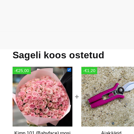
Sageli koos ostetud
-€25,00
-€1,20
+
Kimp 101 (Babyface) roosi
Aiakäärid