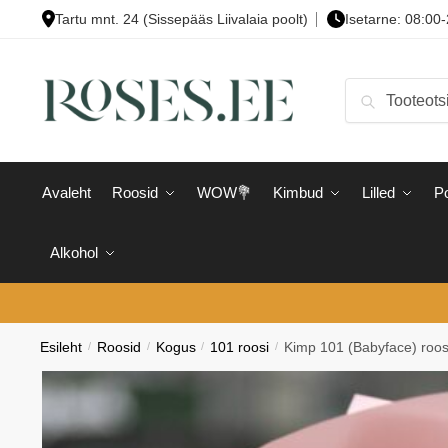
Skip
Skip
Tartu mnt. 24 (Sissepääs Liivalaia poolt)
Isetarne: 08:00
to
to
navigation
content
Otsi:
Otsi
Avaleht
Roosid
WOW💐
Kimbud
Lilled
Po
Alkohol
Esileht
/
Roosid
/
Kogus
/
101 roosi
/
Kimp 101 (Babyface) roos