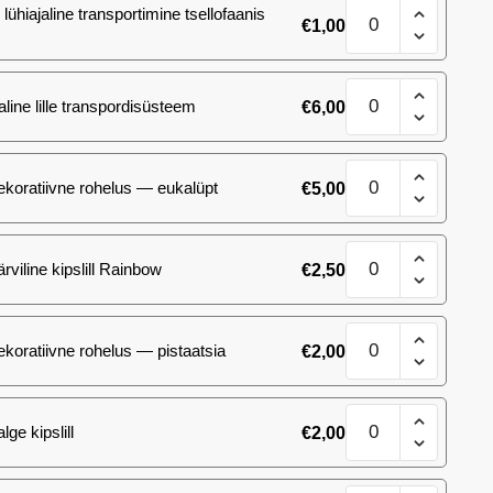
Kimp
lühiajaline transportimine tsellofaanis
€
1,00
101
(Babyface)
roosi
Kimp
kogus
aline lille transpordisüsteem
€
6,00
101
(Babyface)
roosi
Kimp
kogus
ekoratiivne rohelus — eukalüpt
€
5,00
101
(Babyface)
roosi
Kimp
kogus
ärviline kipslill Rainbow
€
2,50
101
(Babyface)
roosi
Kimp
kogus
ekoratiivne rohelus — pistaatsia
€
2,00
101
(Babyface)
roosi
Kimp
kogus
lge kipslill
€
2,00
101
(Babyface)
roosi