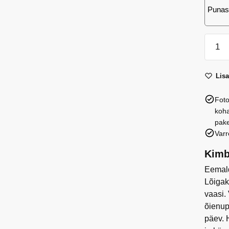
Punas
Kimp
101
(Babyf
Lis
roosi
kogus
Foto
koha
pake
Varr
Kimb
Eemald
Lõigak
vaasi.
õienup
päev. 