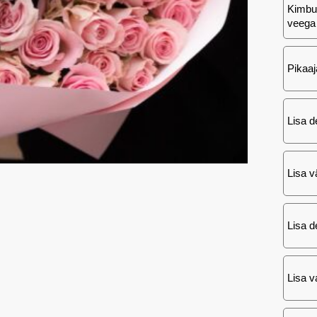
Kimbu 
veega
Pikaaj
Lisa d
Lisa v
Lisa d
Lisa va