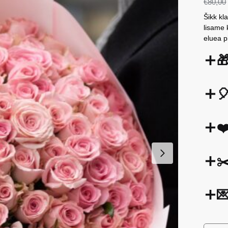
€
80,00
Šikk kl
lisame 
eluea p


❤
✂
