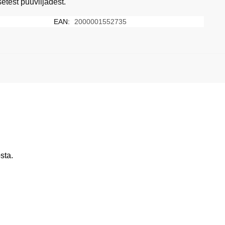
setest puuviljadest.
EAN:
2000001552735
sta.