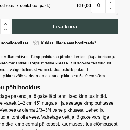
Kimp
kogus
ed roosi kroonlehed (pakk)
€
10,00
101
(Babyface)
roosi
kogus
Lisa korvi
ace)
a sooviloendisse
Kuidas lillede eest hoolitseda?
 on illustratiivne. Kimp pakitakse järeletulemisel jõupaberisse ja
letoimetamisel läbipaistvasse kilesse. Kui soovite teistsugust
ndit, valige tellimust vormistades pidulik pakend.
e pikkus võib varieeruda esitatud pikkusest 5-10 cm võrra
u põhihooldus
age pakend ja lõigake läbi tehnilised kinnituslindid.
e vartelt 1–2 cm 45° nurga all ja asetage kimp puhtasse
 Vett peaks olema 2/3–3/4 varte pikkusest. Lehed ja
ud ei tohi olla vees. Vahetage vett ja lõigake varsi iga
Hoidke kimp eemal päikesest, kuumusest, tuuletõmbusest