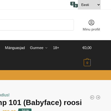
Minu profiil
Mänguasjad
Gurmee
18+
€
0,00
0
ndlus!
p 101 (Babyface) roosi