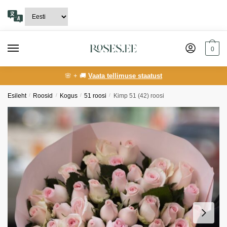
Skip
Skip
to
to
navigation
content
0
🌸 + 🚚
Vaata tellimuse staatust
Esileht
/
Roosid
/
Kogus
/
51 roosi
/
Kimp 51 (42) roosi