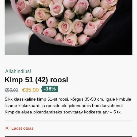
Allahindlus!
Kimp 51 (42) roosi
-36%
Algne
Current
€
35,00
€
55,00
hind
price
Šikk klassikaline kimp 51-st roosi, kõrgus 35-50 cm. Igale kimbule
lisame kinkekaardi ja rooside elu pikendamis hooldusvahendi.
oli:
is:
Kimpide eluea pikendamiseks soovitatav kotikeste arv – 5 tk
€55,00.
€35,00.
Laost otsas