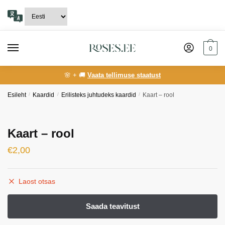
Skip
Skip
to
to
navigation
content
0
🌸 + 🚚
Vaata tellimuse staatust
Esileht
/
Kaardid
/
Erilisteks juhtudeks kaardid
/
Kaart – rool
Kaart – rool
€
2,00
Laost otsas