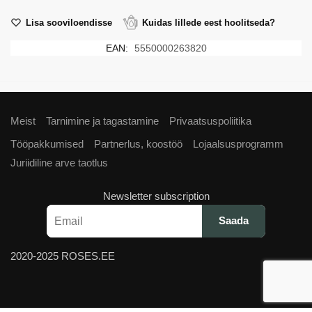
Lisa sooviloendisse
Kuidas lillede eest hoolitseda?
EAN:
5550000263820
Meist
Tarnimine ja tagastamine
Privaatsuspoliitika
Tööpakkumised
Partnerlus, koostöö
Lojaalsusprogramm
Juriidiline arve taotlus
Newsletter subscription
2020-2025 ROSES.EE