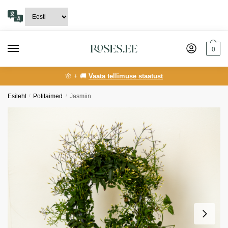
Skip
Skip
to
to
navigation
content
0
🌸 + 🚚
Vaata tellimuse staatust
Esileht
/
Potitaimed
/
Jasmiin