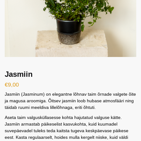
Jasmiin
€
9,00
Jasmiin (Jasminum) on elegantne lõhnav taim õrnade valgete õite
ja magusa aroomiga. Õitsev jasmiin loob hubase atmosfääri ning
täidab ruumi meeldiva lillelõhnaga, eriti õhtuti.
Aseta taim valgusküllasesse kohta hajutatud valguse kätte.
Jasmiin armastab päikeselist kasvukohta, kuid kuumadel
suvepäevadel tuleks teda kaitsta tugeva keskpäevase päikese
eest. Kasta regulaarselt, hoides mulla kergelt niiske, kuid väldi