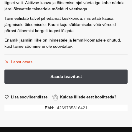
liigset vett. Aktiivse kasvu ja õitsemise ajal väeta iga kahe nädala
järel õitsvatele taimedele mõeldud väetisega.
Taim eelistab talvel jahedamat keskkonda, mis aitab kaasa
järgmisele õitsemisele. Kauni kuju säilitamiseks võib võrseid
pärast õitsemist kergelt tagasi lõigata.
Enamik jasmiini liike on inimestele ja lemmikloomadele ohutud,
kuid taime söömine ei ole soovitatav.
Laost otsas
Lisa sooviloendisse
Kuidas lillede eest hoolitseda?
EAN:
4269735816421