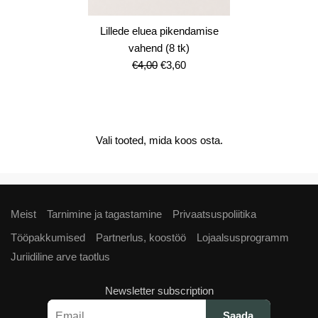
Lillede eluea pikendamise
vahend (8 tk)
Algne
Current
€
4,00
€
3,60
hind
price
oli:
is:
€4,00.
€3,60.
Vali tooted, mida koos osta.
Meist
Tarnimine ja tagastamine
Privaatsuspoliitika
Tööpakkumised
Partnerlus, koostöö
Lojaalsusprogramm
Juriidiline arve taotlus
Newsletter subscription