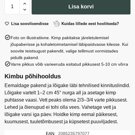
Iris
Lisa korvi
Blue
Magic
kogus
Lisa sooviloendisse
Kuidas lillede eest hoolitseda?
Foto on illustratiivne. Kimp pakitakse järeletulemisel
jõupaberisse ja kohaletoimetamisel läbipaistvasse kilesse. Kui
soovite teistsugust pakendit, valige tellimust vormistades
pidulik pakend.
Varre pikkus võib varieeruda esitatud pikkusest 5-10 cm võrra
Kimbu põhihooldus
Eemaldage pakend ja lõigake läbi tehnilised kinnituslindid.
Lõigake vartelt 1–2 cm 45° nurga all ja asetage kimp
puhtasse vaasi. Vett peaks olema 2/3–3/4 varte pikkusest.
Lehed ja õienupud ei tohi olla vees. Vahetage vett ja
lõigake varsi iga päev. Hoidke kimp eemal päikesest,
kuumusest, tuuletõmbusest ja küpsetest puuviljadest.
EAN:
2085235797077