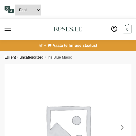
Skip
Skip
to
to
navigation
content
0
🌸 + 🚚
Vaata tellimuse staatust
Esileht
/
uncategorized
/
Iris Blue Magic