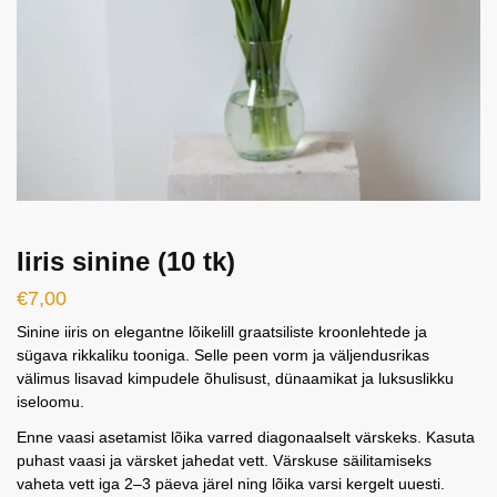
Iiris sinine (10 tk)
€
7,00
Sinine iiris on elegantne lõikelill graatsiliste kroonlehtede ja
sügava rikkaliku tooniga. Selle peen vorm ja väljendusrikas
välimus lisavad kimpudele õhulisust, dünaamikat ja luksuslikku
iseloomu.
Enne vaasi asetamist lõika varred diagonaalselt värskeks. Kasuta
puhast vaasi ja värsket jahedat vett. Värskuse säilitamiseks
vaheta vett iga 2–3 päeva järel ning lõika varsi kergelt uuesti.