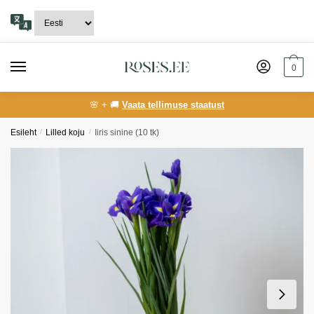
Skip
Skip
to
to
navigation
content
0
🌸 + 🚚
Vaata tellimuse staatust
Esileht
/
Lilled koju
/
Iiris sinine (10 tk)