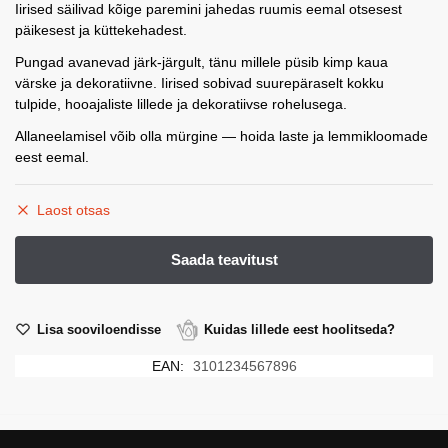
Iirised säilivad kõige paremini jahedas ruumis eemal otsesest
päikesest ja küttekehadest.
Pungad avanevad järk-järgult, tänu millele püsib kimp kaua
värske ja dekoratiivne. Iirised sobivad suurepäraselt kokku
tulpide, hooajaliste lillede ja dekoratiivse rohelusega.
Allaneelamisel võib olla mürgine — hoida laste ja lemmikloomade
eest eemal.
Laost otsas
Lisa sooviloendisse
Kuidas lillede eest hoolitseda?
EAN:
3101234567896