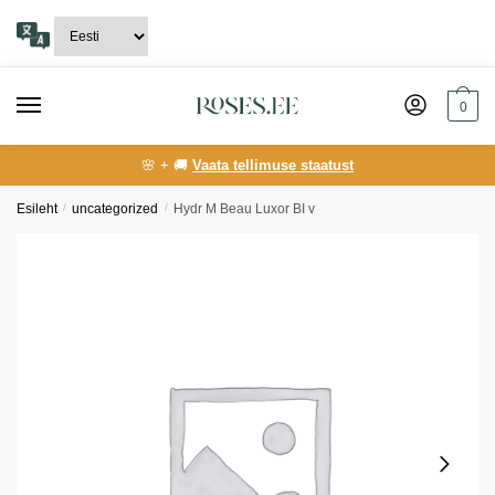
Skip
Skip
to
to
navigation
content
0
🌸 + 🚚
Vaata tellimuse staatust
Esileht
/
uncategorized
/
Hydr M Beau Luxor BI v