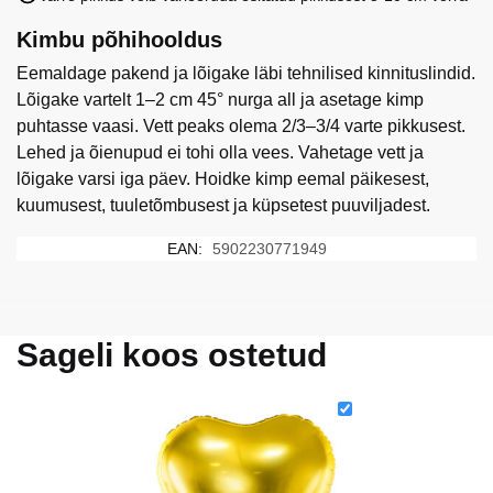
Kimbu põhihooldus
Eemaldage pakend ja lõigake läbi tehnilised kinnituslindid.
Lõigake vartelt 1–2 cm 45° nurga all ja asetage kimp
puhtasse vaasi. Vett peaks olema 2/3–3/4 varte pikkusest.
Lehed ja õienupud ei tohi olla vees. Vahetage vett ja
lõigake varsi iga päev. Hoidke kimp eemal päikesest,
kuumusest, tuuletõmbusest ja küpsetest puuviljadest.
EAN:
5902230771949
Sageli koos ostetud