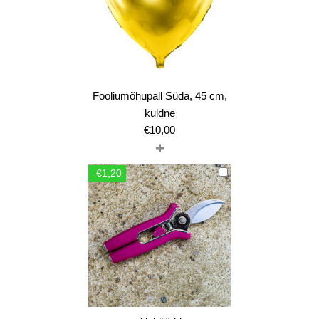
Fooliumõhupall Süda, 45 cm,
kuldne
€
10,00
+
-€1,20