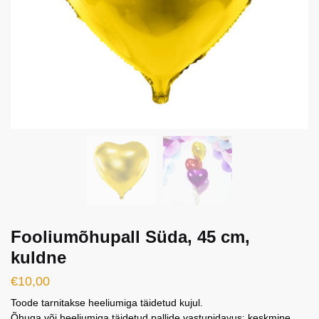
Fooliumõhupall Süda, 45 cm,
kuldne
€
10,00
Toode tarnitakse heeliumiga täidetud kujul.
Õhuga või heeliumiga täidetud pallide vastupidavus: keskmine