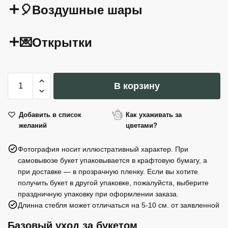
🎈Воздушные шары
💌Открытки
Количество
В корзину
товара
Фольгированный
шар
Добавить в список
Как ухаживать за
желаний
цветами?
Сердце,
45
Фотография носит иллюстративный характер. При
см,
самовывозе букет упаковывается в крафтовую бумагу, а
золотой
при доставке — в прозрачную пленку. Если вы хотите
получить букет в другой упаковке, пожалуйста, выберите
праздничную упаковку при оформлении заказа.
Длинна стебля может отличаться на 5-10 см. от заявленной
Базовый уход за букетом