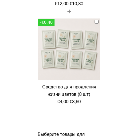
Первоначальная
Текущая
€
12,00
€
10,80
+
цена
цена:
составляла
€10,80.
-€0,40
€12,00.
Средство для продления
жизни цветов (8 шт)
Первоначальная
Текущая
€
4,00
€
3,60
цена
цена:
составляла
€3,60.
€4,00.
Выберите товары для