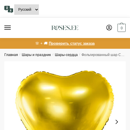
Skip
Skip
to
to
navigation
content
0
🌸 + 🚚
Проверить статус заказа
Главная
/
Шары и праздник
/
Шары-сердца
/
Фольгированный шар Сердце, 45 см, золотой