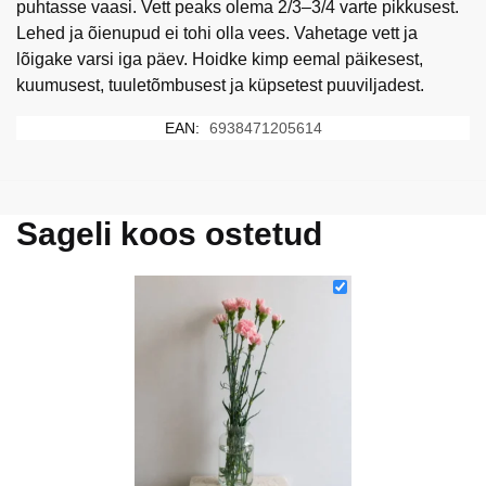
puhtasse vaasi. Vett peaks olema 2/3–3/4 varte pikkusest.
Lehed ja õienupud ei tohi olla vees. Vahetage vett ja
lõigake varsi iga päev. Hoidke kimp eemal päikesest,
kuumusest, tuuletõmbusest ja küpsetest puuviljadest.
EAN:
6938471205614
Sageli koos ostetud