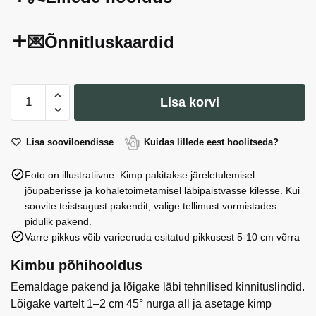
💌Õnnitluskaardid
Nelk
Lisa korvi
St
Bizet
(10
Lisa sooviloendisse
Kuidas lillede eest hoolitseda?
tk)
Foto on illustratiivne. Kimp pakitakse järeletulemisel
kogus
jõupaberisse ja kohaletoimetamisel läbipaistvasse kilesse. Kui
soovite teistsugust pakendit, valige tellimust vormistades
pidulik pakend.
Varre pikkus võib varieeruda esitatud pikkusest 5-10 cm võrra
Kimbu põhihooldus
Eemaldage pakend ja lõigake läbi tehnilised kinnituslindid.
Lõigake vartelt 1–2 cm 45° nurga all ja asetage kimp