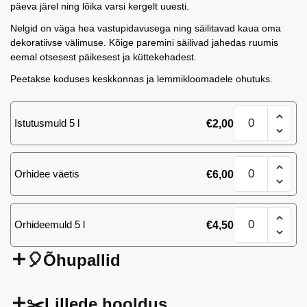
päeva järel ning lõika varsi kergelt uuesti.
Nelgid on väga hea vastupidavusega ning säilitavad kaua oma
dekoratiivse välimuse. Kõige paremini säilivad jahedas ruumis
eemal otsesest päikesest ja küttekehadest.
Peetakse koduses keskkonnas ja lemmikloomadele ohutuks.
Nelk
Istutusmuld 5 l
€
2,00
St
Bizet
(10
Nelk
tk)
Orhidee väetis
€
6,00
St
kogus
Bizet
(10
Nelk
tk)
Orhideemuld 5 l
€
4,50
St
kogus
Bizet
(10
🎈Õhupallid
tk)
kogus
✂️Lillede hooldus