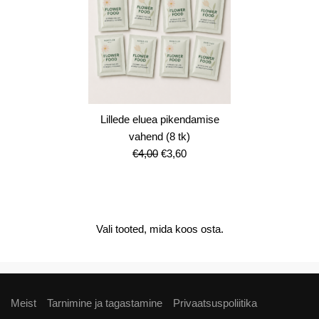
Lillede eluea pikendamise
vahend (8 tk)
Algne
Current
€
4,00
€
3,60
hind
price
oli:
is:
€4,00.
€3,60.
Vali tooted, mida koos osta.
Meist
Tarnimine ja tagastamine
Privaatsuspoliitika