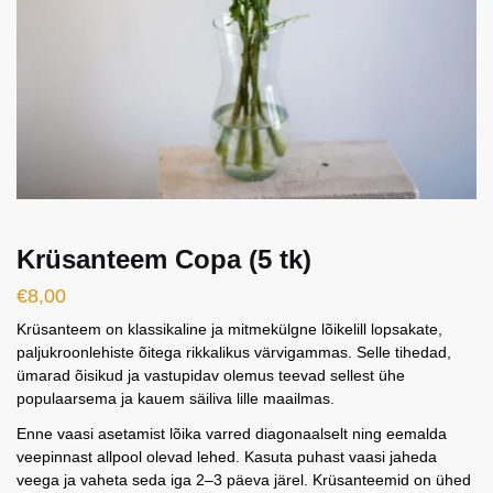
Krüsanteem Copa (5 tk)
€
8,00
Krüsanteem on klassikaline ja mitmekülgne lõikelill lopsakate,
paljukroonlehiste õitega rikkalikus värvigammas. Selle tihedad,
ümarad õisikud ja vastupidav olemus teevad sellest ühe
populaarsema ja kauem säiliva lille maailmas.
Enne vaasi asetamist lõika varred diagonaalselt ning eemalda
veepinnast allpool olevad lehed. Kasuta puhast vaasi jaheda
veega ja vaheta seda iga 2–3 päeva järel. Krüsanteemid on ühed