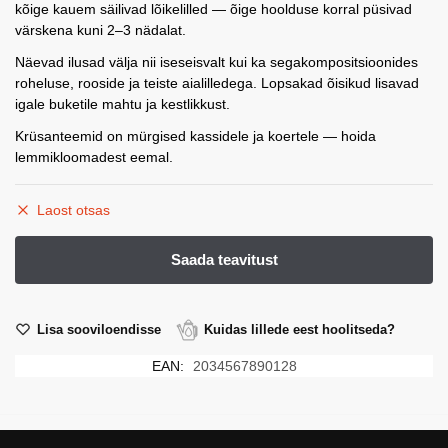
kõige kauem säilivad lõikelilled — õige hoolduse korral püsivad
värskena kuni 2–3 nädalat.
Näevad ilusad välja nii iseseisvalt kui ka segakompositsioonides
roheluse, rooside ja teiste aialilledega. Lopsakad õisikud lisavad
igale buketile mahtu ja kestlikkust.
Krüsanteemid on mürgised kassidele ja koertele — hoida
lemmikloomadest eemal.
Laost otsas
Lisa sooviloendisse
Kuidas lillede eest hoolitseda?
EAN:
2034567890128