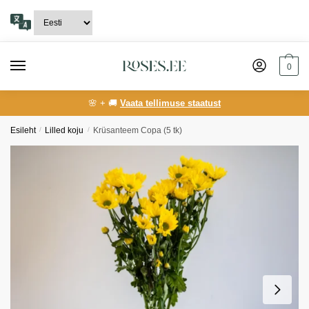
Skip
Skip
to
to
navigation
content
0
🌸 + 🚚
Vaata tellimuse staatust
Esileht
/
Lilled koju
/
Krüsanteem Copa (5 tk)