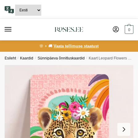
Skip
Skip
to
to
navigation
content
0
🌸 + 🚚
Vaata tellimuse staatust
Esileht
/
Kaardid
/
Sünnipäeva õnnitluskaardid
/
Kaart Leopard Flowers Girl Birthday Just