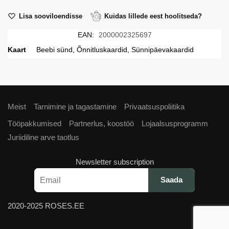
Lisa sooviloendisse
Kuidas lillede eest hoolitseda?
EAN:
2000002325697
Kaart
Beebi sünd, Õnnitluskaardid, Sünnipäevakaardid
Meist
Tarnimine ja tagastamine
Privaatsuspoliitika
Tööpakkumised
Partnerlus, koostöö
Lojaalsusprogramm
Juriidiline arve taotlus
Newsletter subscription
2020-2025 ROSES.EE