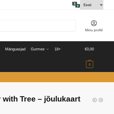
Minu profiil
Mänguasjad
Gurmee
18+
€
0,00
0
 with Tree – jõulukaart