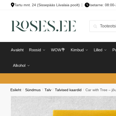
Skip
Skip
Tartu mnt. 24 (Sissepääs Liivalaia poolt)
Isetarne: 08:00
to
to
navigation
content
Otsi:
Otsi
Avaleht
Roosid
WOW💐
Kimbud
Lilled
Po
Alkohol
Esileht
/
Sündmus
/
Talv
/
Talvised kaardid
/
Car with Tree – jõ