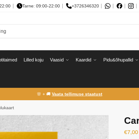
-22:00
Tarne: 09:00-22:00
+3726346320
titaimed
Lilled koju
Vaasid
Kaardid
Pidu&õhupallid
🌸 + 🚚
Vaata tellimuse staatust
ulukaart
Car
€
7,00