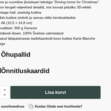
ne ja ruumiline jõulukaart tekstiga “Driving home for Christmas”.
 on kergelt reljeefsed detailid, mis loovad piduliku 3D-efekti.
intage-hall, sisekülg kuldne
tis kuldne ümbrik ja samas stiilis kinnituskleebis
 A6 (10,5 × 14,8 cm)
kvaliteet: 300 g Genesis
llandi disain, 100% Šveitsis valmistatud
tud läbipaistvasse tsellofaankotti koos kuldse Karte Blanche
sega
Õhupallid
Õnnitluskaardid
Lisa korvi
a sooviloendisse
Kuidas lillede eest hoolitseda?