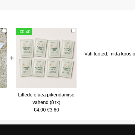
-€0,40
Vali tooted, mida koos o
+
Lillede eluea pikendamise
rent
vahend (8 tk)
ce
Algne
Current
€
4,00
€
3,60
hind
price
,80.
oli:
is:
€4,00.
€3,60.