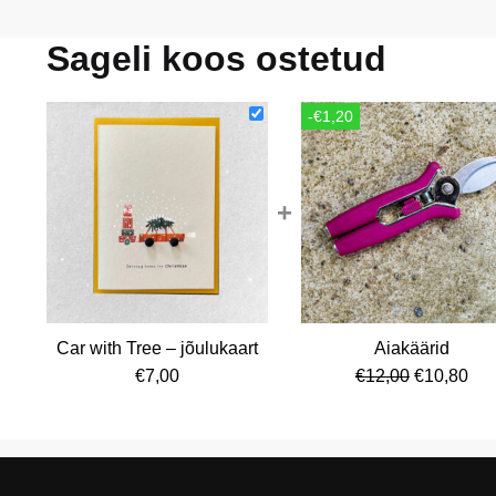
Sageli koos ostetud
-€1,20
+
Car with Tree – jõulukaart
Aiakäärid
Algne
Cur
€
7,00
€
12,00
€
10,80
hind
pri
oli:
is:
€12,00.
€10