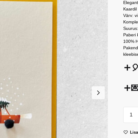
Elegant
Kaardil
Värv: v
Komplek
Suurus:
Paberi 
100% Ho
Pakenda
kleebi


Car
with
Tree
Lis
–