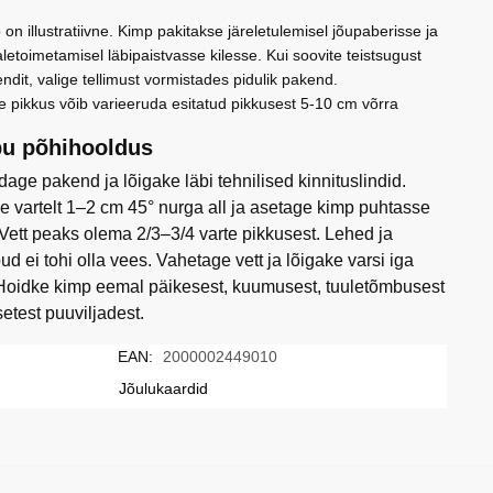
aart
 on illustratiivne. Kimp pakitakse järeletulemisel jõupaberisse ja
letoimetamisel läbipaistvasse kilesse. Kui soovite teistsugust
ndit, valige tellimust vormistades pidulik pakend.
e pikkus võib varieeruda esitatud pikkusest 5-10 cm võrra
u põhihooldus
age pakend ja lõigake läbi tehnilised kinnituslindid.
e vartelt 1–2 cm 45° nurga all ja asetage kimp puhtasse
 Vett peaks olema 2/3–3/4 varte pikkusest. Lehed ja
ud ei tohi olla vees. Vahetage vett ja lõigake varsi iga
Hoidke kimp eemal päikesest, kuumusest, tuuletõmbusest
setest puuviljadest.
EAN:
2000002449010
Jõulukaardid