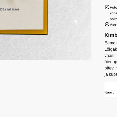
jõuluk
Foto
kogus
koha
pake
Varr
Kimb
Eemald
Lõigak
vaasi.
õienup
päev. 
ja küp
Kaart