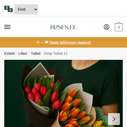
Skip
Skip
to
to
navigation
content
0
🌸 + 🚚
Vaata tellimuse staatust
Esileht
/
Lilled
/
Tulbid
/
Kimp Tulbid 15