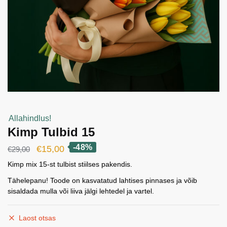
Allahindlus!
Kimp Tulbid 15
-48%
Algne
Current
€
15,00
€
29,00
hind
price
Kimp mix 15-st tulbist stiilses pakendis.
oli:
is:
Tähelepanu! Toode on kasvatatud lahtises pinnases ja võib
sisaldada mulla või liiva jälgi lehtedel ja vartel.
€29,00.
€15,00.
Laost otsas