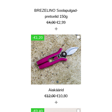
BREZELINO Soolapulgad-
pretselid 150g
Algne
Current
€
4,00
€
2,99
+
hind
price
oli:
is:
-€1,20
€4,00.
€2,99.
Aiakäärid
Algne
Current
€
12,00
€
10,80
+
hind
price
oli:
is:
-€0,40