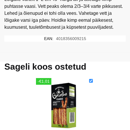
puhtasse vaasi. Vett peaks olema 2/3–3/4 varte pikkusest.
Lehed ja õienupud ei tohi olla vees. Vahetage vett ja
lõigake varsi iga päev. Hoidke kimp eemal päikesest,
kuumusest, tuuletõmbusest ja küpsetest puuviljadest.
EAN:
4018356009215
Sageli koos ostetud
-€1,01