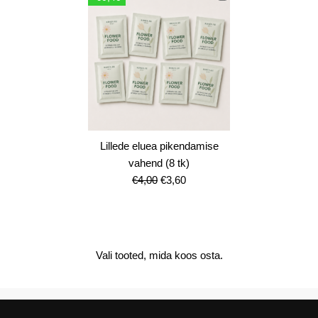
€12,00.
€10,80.
Lillede eluea pikendamise
vahend (8 tk)
Algne
Current
€
4,00
€
3,60
hind
price
oli:
is:
€4,00.
€3,60.
Vali tooted, mida koos osta.