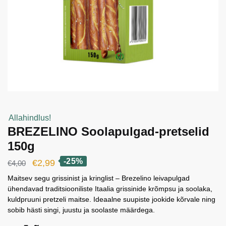
Allahindlus!
BREZELINO Soolapulgad-pretselid
150g
-25%
Algne
Current
€
2,99
€
4,00
hind
price
Maitsev segu grissinist ja kringlist – Brezelino leivapulgad
ühendavad traditsiooniliste Itaalia grissinide krõmpsu ja soolaka,
oli:
is:
kuldpruuni pretzeli maitse. Ideaalne suupiste jookide kõrvale ning
€4,00.
€2,99.
sobib hästi singi, juustu ja soolaste määrdega.