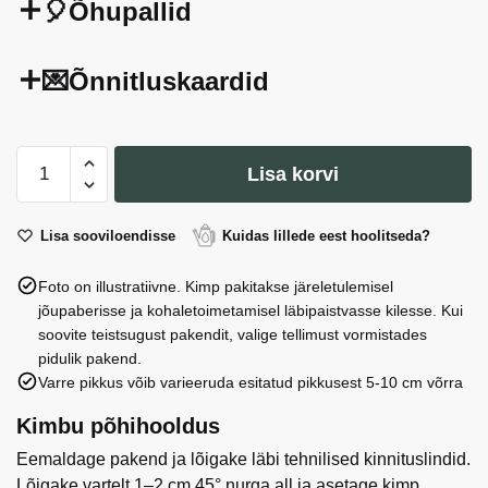
🎈Õhupallid
💌Õnnitluskaardid
BREZELINO
Lisa korvi
Soolapulgad-
pretselid
150g
Lisa sooviloendisse
Kuidas lillede eest hoolitseda?
kogus
Foto on illustratiivne. Kimp pakitakse järeletulemisel
jõupaberisse ja kohaletoimetamisel läbipaistvasse kilesse. Kui
soovite teistsugust pakendit, valige tellimust vormistades
pidulik pakend.
Varre pikkus võib varieeruda esitatud pikkusest 5-10 cm võrra
Kimbu põhihooldus
Eemaldage pakend ja lõigake läbi tehnilised kinnituslindid.
Lõigake vartelt 1–2 cm 45° nurga all ja asetage kimp