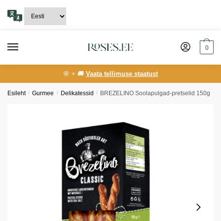
Skip
Skip
to
to
navigation
content
0
🌸 + 🚚
Vaata tellimuse staatust
Esileht
/
Gurmee
/
Delikatessid
/
BREZELINO Soolapulgad-pretselid 150g