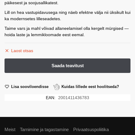
päikesest ja soojusallikatest.
Lill on hea vastupidavusega ning näeb efektne välja nii üksikult kui
ka modernsetes lilleseadetes.
Taime vars ja mahl võivad allaneelamisel olla kergelt mürgised —
hoida laste ja lemmikloomade eest eemal.
Laost otsas
Lisa sooviloendisse
Kuidas lillede eest hoolitseda?
EAN:
2001411436783
Meist
Tarnimine ja tagastamine
Privaatsuspoliitika