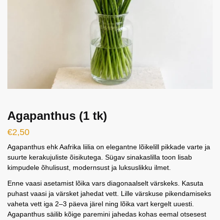
Agapanthus (1 tk)
€
2,50
Agapanthus ehk Aafrika liilia on elegantne lõikelill pikkade varte ja
suurte kerakujuliste õisikutega. Sügav sinakaslilla toon lisab
kimpudele õhulisust, modernsust ja luksuslikku ilmet.
Enne vaasi asetamist lõika vars diagonaalselt värskeks. Kasuta
puhast vaasi ja värsket jahedat vett. Lille värskuse pikendamiseks
vaheta vett iga 2–3 päeva järel ning lõika vart kergelt uuesti.
Agapanthus säilib kõige paremini jahedas kohas eemal otsesest