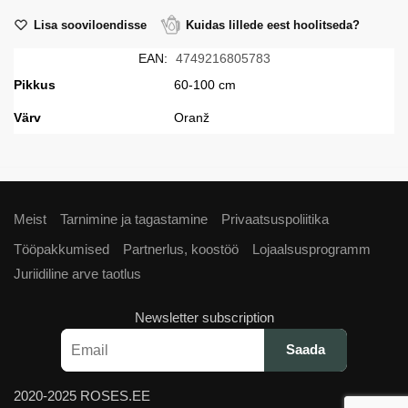
Lisa sooviloendisse
Kuidas lillede eest hoolitseda?
EAN:
4749216805783
Pikkus
60-100 cm
Värv
Oranž
Meist
Tarnimine ja tagastamine
Privaatsuspoliitika
Tööpakkumised
Partnerlus, koostöö
Lojaalsusprogramm
Juriidiline arve taotlus
Newsletter subscription
2020-2025 ROSES.EE