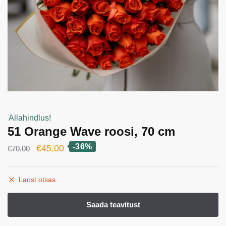
Allahindlus!
51 Orange Wave roosi, 70 cm
-36%
Algne
Current
€
45,00
€
70,00
hind
price
oli:
is:
Laost otsas
€70,00.
€45,00.