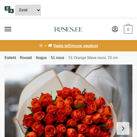
Skip
Skip
to
to
navigation
content
0
🌸 + 🚚
Vaata tellimuse staatust
Esileht
/
Roosid
/
Kogus
/
51 roosi
/
51 Orange Wave roosi, 70 cm