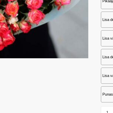
Pikaaj
Lisa d
Lisa v
Lisa d
Lisa va
Punas
25