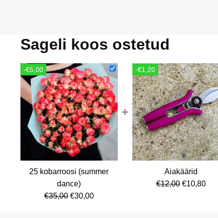
Sageli koos ostetud
-€5,00
-€1,20
+
25 kobarroosi (summer
Aiakäärid
Algne
Cur
dance)
€
12,00
€
10,80
Algne
Current
hind
pri
€
35,00
€
30,00
hind
price
oli:
is: