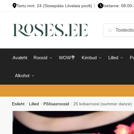
Skip
Skip
Tartu mnt. 24 (Sissepääs Liivalaia poolt)
Isetarne: 08:00
to
to
navigation
content
Otsi:
Otsi
Avaleht
Roosid
WOW💐
Kimbud
Lilled
Po
Alkohol
Esileht
/
Lilled
/
Põõsasroosid
/
25 kobarroosi (summer dance)