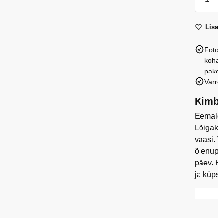
kobarr
(summ
Lis
dance
kogus
Foto
koha
pake
Varr
Kimb
Eemald
Lõigak
vaasi.
õienup
päev. 
ja küp