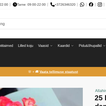
-22:00
Tarne: 09:00-22:00
+3726346320
titaimed
Lilled koju
Vaasid
Kaardid
Pidu&õhupallid
🌸 + 🚚
Vaata tellimuse staatust
Allahi
25