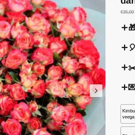
da
€
35,00


✂

Kimbu 
veega