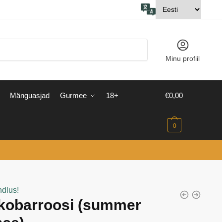
Minu profiil
Mänguasjad
Gurmee
18+
€
0,00
0
ndlus!
 kobarroosi (summer