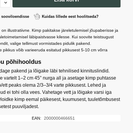
oosi
er
a sooviloendisse
Kuidas lillede eest hoolitseda?
)
 on illustratiivne. Kimp pakitakse järeletulemisel jõupaberisse ja
letoimetamisel läbipaistvasse kilesse. Kui soovite teistsugust
ndit, valige tellimust vormistades pidulik pakend.
e pikkus võib varieeruda esitatud pikkusest 5-10 cm võrra
u põhihooldus
age pakend ja lõigake läbi tehnilised kinnituslindid.
e vartelt 1–2 cm 45° nurga all ja asetage kimp puhtasse
 Vett peaks olema 2/3–3/4 varte pikkusest. Lehed ja
ud ei tohi olla vees. Vahetage vett ja lõigake varsi iga
Hoidke kimp eemal päikesest, kuumusest, tuuletõmbusest
setest puuviljadest.
EAN:
2000000466651