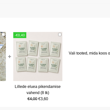
-€0,40
Vali tooted, mida koos o
+
Lillede eluea pikendamise
rent
vahend (8 tk)
ce
Algne
Current
€
4,00
€
3,60
hind
price