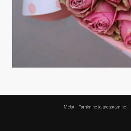
Meist
Tarnimine ja tagastamine