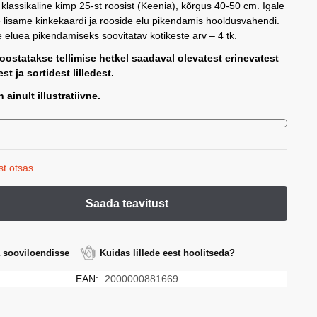
 klassikaline kimp 25-st roosist (Keenia), kõrgus 40-50 cm. Igale
 lisame kinkekaardi ja rooside elu pikendamis hooldusvahendi.
 eluea pikendamiseks soovitatav kotikeste arv – 4 tk.
oostatakse tellimise hetkel saadaval olevatest erinevatest
st ja sortidest lilledest.
 ainult illustratiivne.
st otsas
a sooviloendisse
Kuidas lillede eest hoolitseda?
EAN:
2000000881669