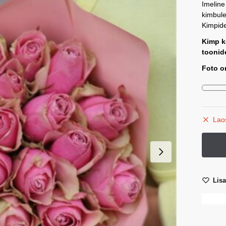
Imeline
kimbule
Kimpide
Kimp k
toonide
Foto on
Lao
Lis