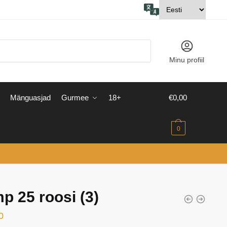
Minu profiil
Mänguasjad
Gurmee
18+
€
0,00
0
p 25 roosi (3)
0