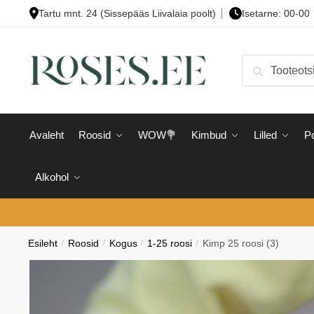
Skip
Skip
Tartu mnt. 24 (Sissepääs Liivalaia poolt)
Isetarne: 00-00
to
to
navigation
content
Otsi:
Otsi
Avaleht
Roosid
WOW💐
Kimbud
Lilled
Po
Alkohol
Esileht
/
Roosid
/
Kogus
/
1-25 roosi
/
Kimp 25 roosi (3)