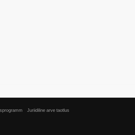
usprogramm
Juriidiline arve taotlus