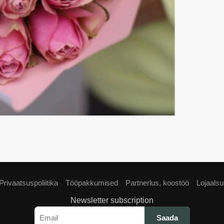
Privaatsuspoliitika
Tööpakkumised
Partnerlus, koostöö
Lojaals
Newsletter subscription