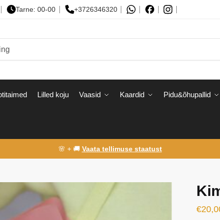
Tarne: 00-00
+3726346320
titaimed
Lilled koju
Vaasid
Kaardid
Pidu&õhupallid
🌸 + 🚚
Vaata tellimuse staatust
Kim
€
20,0