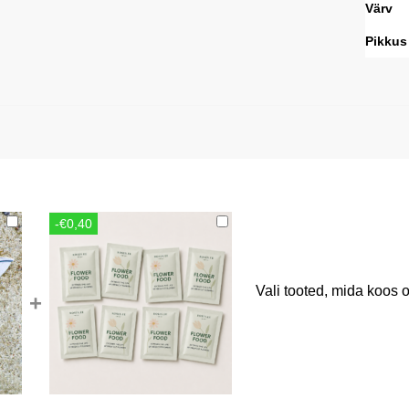
Värv
Pikkus
-€0,40
Vali tooted, mida koos o
+