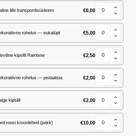
kogus
101
aline lille transpordisüsteem
€
6,00
(21)
roosi
kogus
101
ekoratiivne rohelus — eukalüpt
€
5,00
(21)
roosi
kogus
101
ärviline kipslill Rainbow
€
2,50
(21)
roosi
kogus
101
ekoratiivne rohelus — pistaatsia
€
2,00
(21)
roosi
kogus
101
lge kipslill
€
2,00
(21)
roosi
kogus
101
ed roosi kroonlehed (pakk)
€
10,00
(21)
roosi