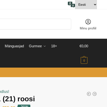
Minu profiil
Mänguasjad
Gurmee
18+
€
0,00
0
ndlus!
 (21) roosi