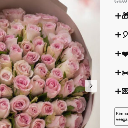
€
70,00


❤
✂

Kimbu 
veega