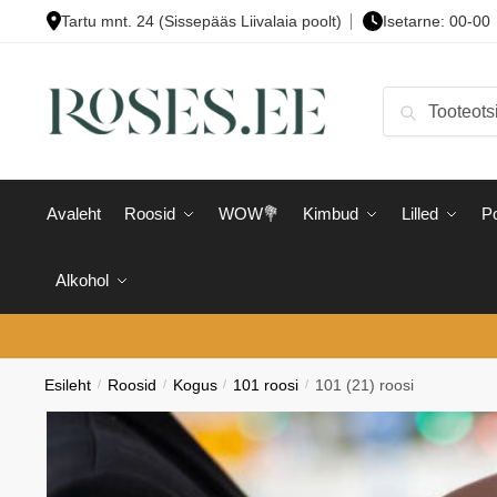
Skip
Skip
Tartu mnt. 24 (Sissepääs Liivalaia poolt)
Isetarne: 00-00
to
to
navigation
content
Otsi:
Otsi
Avaleht
Roosid
WOW💐
Kimbud
Lilled
Po
Alkohol
Esileht
/
Roosid
/
Kogus
/
101 roosi
/
101 (21) roosi