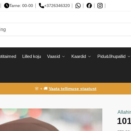
Tarne: 00-00
+3726346320
titaimed
Lilled koju
Vaasid
Kaardid
Pidu&õhupallid
🌸 + 🚚
Vaata tellimuse staatust
Allahi
101