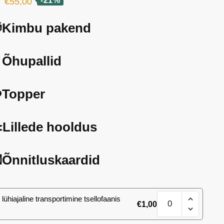
Algne
Current
-21%
€
55,00
hind
price
Kimbu pakend
oli:
is:
€70,00.
€55,00.
Õhupallid
️Topper
️Lillede hooldus
Õnnitluskaardid
101
lühiajaline transportimine tsellofaanis
€
1,00
(21)
roosi