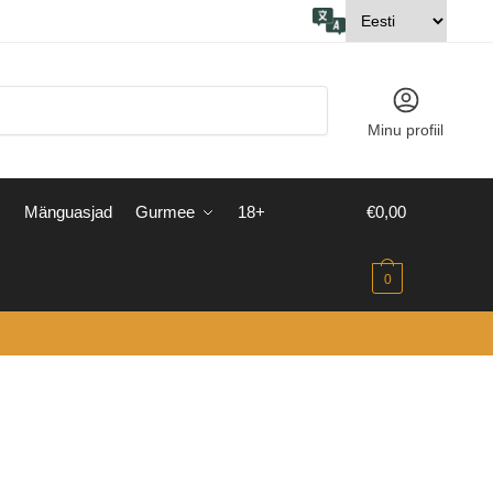
Minu profiil
Mänguasjad
Gurmee
18+
€
0,00
0