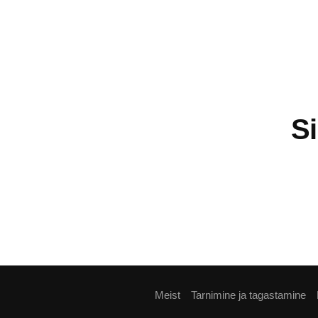
Si
Meist
Tarnimine ja tagastamine