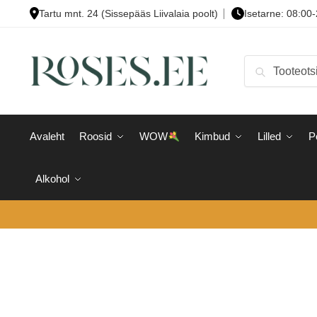
Skip
Skip
Tartu mnt. 24 (Sissepääs Liivalaia poolt)
Isetarne: 08:00
to
to
navigation
content
Otsi:
Otsi
Avaleht
Roosid
WOW
Kimbud
Lilled
P
Alkohol