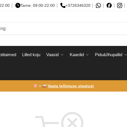
-22:00
Tarne: 09:00-22:00
+3726346320
otitaimed
Lilled koju
Vaasid
Kaardid
Pidu&õhupallid
+
Vaata tellimuse staatust