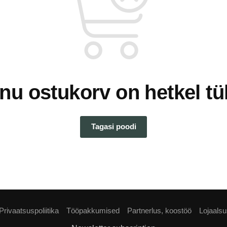
nu ostukorv on hetkel tü
Tagasi poodi
Privaatsuspoliitika
Tööpakkumised
Partnerlus, koostöö
Lojaals