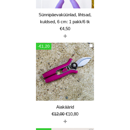
Sünnipäevaküünlad, lihtsad,
kuldsed, 6 cm: 1 pakk/6 tk
€
4,50
+
-€1,20
Aiakäärid
Algne
Current
€
12,00
€
10,80
+
hind
price
oli:
is: