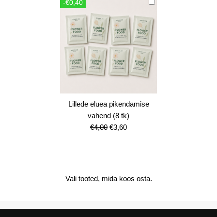
-€0,40
€12,00.
€10,80.
Lillede eluea pikendamise
vahend (8 tk)
Algne
Current
€
4,00
€
3,60
hind
price
oli:
is:
€4,00.
€3,60.
Vali tooted, mida koos osta.