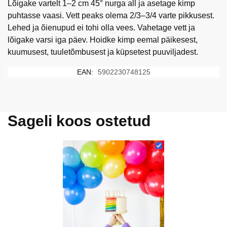
Lõigake vartelt 1–2 cm 45° nurga all ja asetage kimp
puhtasse vaasi. Vett peaks olema 2/3–3/4 varte pikkusest.
Lehed ja õienupud ei tohi olla vees. Vahetage vett ja
lõigake varsi iga päev. Hoidke kimp eemal päikesest,
kuumusest, tuuletõmbusest ja küpsetest puuviljadest.
EAN:
5902230748125
Sageli koos ostetud