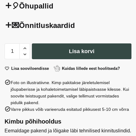
🎈Õhupallid
💌Õnnitluskaardid
Sünnipäevaküünlad,
Lisa korvi
lihtsad,
kuldsed,
6
Lisa sooviloendisse
Kuidas lillede eest hoolitseda?
cm:
Foto on illustratiivne. Kimp pakitakse järeletulemisel
1
jõupaberisse ja kohaletoimetamisel läbipaistvasse kilesse. Kui
pakk/6
soovite teistsugust pakendit, valige tellimust vormistades
tk
pidulik pakend.
kogus
Varre pikkus võib varieeruda esitatud pikkusest 5-10 cm võrra
Kimbu põhihooldus
Eemaldage pakend ja lõigake läbi tehnilised kinnituslindid.