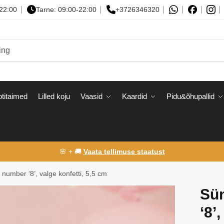
-22:00
Tarne: 09:00-22:00
+3726346320
titaimed
Lilled koju
Vaasid
Kaardid
Pidu&õhupallid
🌸 + 🚚
Vaata tellimuse staatust
number ‘8’, valge konfetti, 5,5 cm
Sü
‘8’