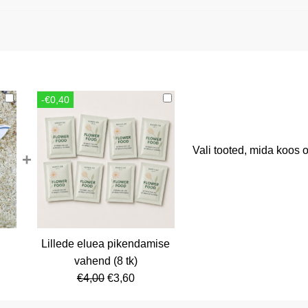
-€0,40
Vali tooted, mida koos o
+
Lillede eluea pikendamise
rent
vahend (8 tk)
ce
Algne
Current
€
4,00
€
3,60
hind
price