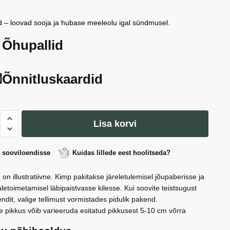
 – loovad sooja ja hubase meeleolu igal sündmusel.
Õhupallid
Õnnitluskaardid
päevaküünal
Lisa korvi
r
a sooviloendisse
Kuidas lillede eest hoolitseda?
i,
 on illustratiivne. Kimp pakitakse järeletulemisel jõupaberisse ja
letoimetamisel läbipaistvasse kilesse. Kui soovite teistsugust
ndit, valige tellimust vormistades pidulik pakend.
e pikkus võib varieeruda esitatud pikkusest 5-10 cm võrra