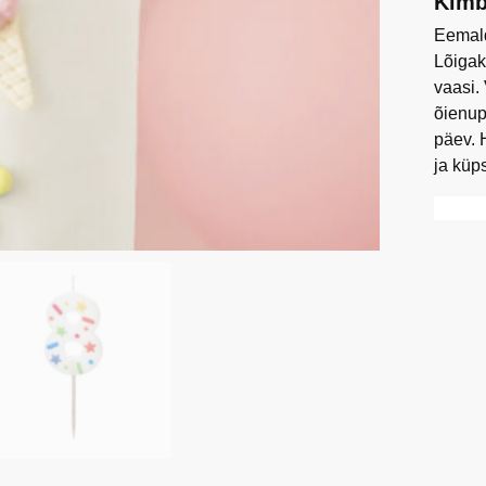
Kimb
Eemald
Lõigak
vaasi.
õienup
päev. 
ja küp