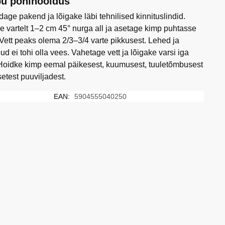
u põhihooldus
age pakend ja lõigake läbi tehnilised kinnituslindid.
e vartelt 1–2 cm 45° nurga all ja asetage kimp puhtasse
 Vett peaks olema 2/3–3/4 varte pikkusest. Lehed ja
ud ei tohi olla vees. Vahetage vett ja lõigake varsi iga
Hoidke kimp eemal päikesest, kuumusest, tuuletõmbusest
setest puuviljadest.
EAN:
5904555040250