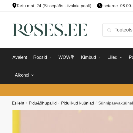
Skip
Skip
Tartu mnt. 24 (Sissepääs Liivalaia poolt)
Isetarne: 08:00
to
to
navigation
content
Otsi:
Otsi
Avaleht
Roosid
WOW💐
Kimbud
Lilled
Po
Alkohol
Esileht
/
Pidu&õhupallid
/
Pidulikud küünlad
/
Sünnipäevaküünal 