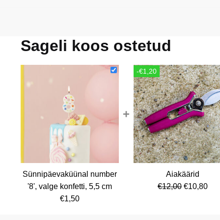
Sageli koos ostetud
-€1,20
+
Sünnipäevaküünal number
Aiakäärid
Algne
Cur
'8', valge konfetti, 5,5 cm
€
12,00
€
10,80
hind
pri
€
1,50
oli:
is: