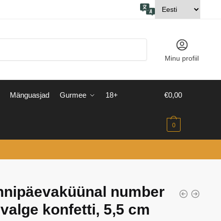
Minu profiil
Mänguasjad
Gurmee
18+
€
0,00
0
nnipäevaküünal number
, valge konfetti, 5,5 cm