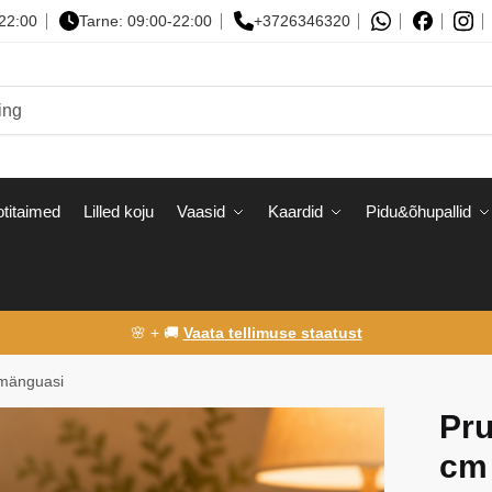
-22:00
Tarne: 09:00-22:00
+3726346320
titaimed
Lilled koju
Vaasid
Kaardid
Pidu&õhupallid
🌸 + 🚚
Vaata tellimuse staatust
mänguasi
Pr
cm