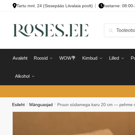
Skip
Skip
Tartu mnt. 24 (Sissepääs Liivalaia poolt)
Isetarne: 08:00
to
to
navigation
content
Otsi:
Otsi
Avaleht
Roosid
WOW💐
Kimbud
Lilled
Po
Alkohol
Esileht
/
Mänguasjad
/
Pruun südamega karu 20 cm — pehme 