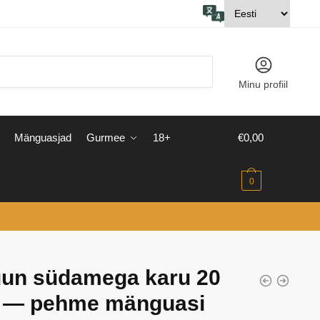
Minu profiil
Mänguasjad
Gurmee
18+
€
0,00
0
uun südamega karu 20
 — pehme mänguasi