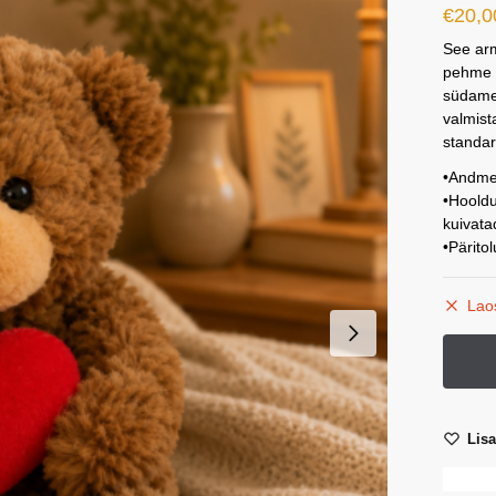
€
20,0
See ar
pehme k
südameg
valmist
standar
•Andme
•Hooldu
kuivata
•Pärito
Lao
Lis