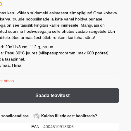
0
mas karu võidab südameid esimesest silmapilgust! Oma koheva
arva, truude nöopsilmade ja käte vahel hoidva punase
a on see täiuslik kingitus kallile inimesele. Mänguasi on
atud suurima hoolivusega ja selle ohutus vastab rangetele EL-i
ditele. See armas žest ütleb rohkem kui tuhat sõna!
d: 20x11x8 cm, 112 g, pruun.
s: Pesu 30°C juures (villapesuprogramm, max 600 pööret),
da tasapinnal.
lumaa: Hiina.
st otsas
a sooviloendisse
Kuidas lillede eest hoolitseda?
EAN:
4004510913306