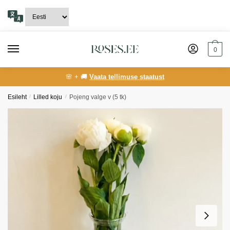
Skip
Skip
to
to
navigation
content
0
🌸 + 🚚
Vaata tellimuse staatust
Esileht
/
Lilled koju
/
Pojeng valge v (5 tk)