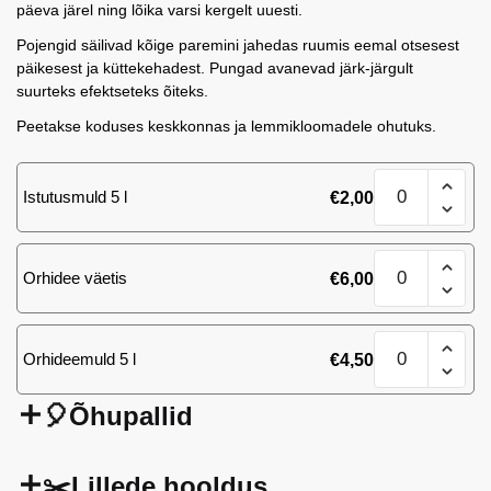
päeva järel ning lõika varsi kergelt uuesti.
Pojengid säilivad kõige paremini jahedas ruumis eemal otsesest
päikesest ja küttekehadest. Pungad avanevad järk-järgult
suurteks efektseteks õiteks.
Peetakse koduses keskkonnas ja lemmikloomadele ohutuks.
Pojeng
Istutusmuld 5 l
€
2,00
valge
v
(5
Pojeng
tk)
Orhidee väetis
€
6,00
valge
kogus
v
(5
Pojeng
tk)
Orhideemuld 5 l
€
4,50
valge
kogus
v
(5
🎈Õhupallid
tk)
kogus
✂️Lillede hooldus