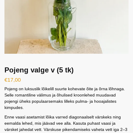
Pojeng valge v (5 tk)
€
17,00
Pojeng on luksuslik lõikelill suurte kohevate õite ja õrna lõhnaga.
Selle romantiline välimus ja õhulised kroonlehed muudavad
pojengi üheks populaarsemaks lilleks pulma- ja hooajalistes
kimpudes.
Enne vaasi asetamist lõika varred diagonaalselt värskeks ning
eemalda lehed, mis jäävad vee alla. Kasuta puhast vaasi ja
värsket jahedat vett. Värskuse pikendamiseks vaheta vett iga 2–3