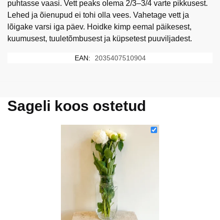
puhtasse vaasi. Vett peaks olema 2/3–3/4 varte pikkusest.
Lehed ja õienupud ei tohi olla vees. Vahetage vett ja
lõigake varsi iga päev. Hoidke kimp eemal päikesest,
kuumusest, tuuletõmbusest ja küpsetest puuviljadest.
EAN:
2035407510904
Sageli koos ostetud