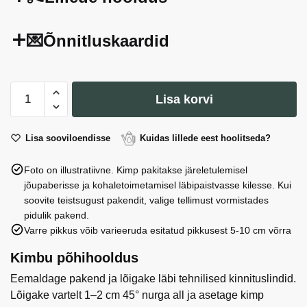
💌Õnnitluskaardid
Pojeng
Lisa korvi
valge
v
(5
Lisa sooviloendisse
Kuidas lillede eest hoolitseda?
tk)
Foto on illustratiivne. Kimp pakitakse järeletulemisel
kogus
jõupaberisse ja kohaletoimetamisel läbipaistvasse kilesse. Kui
soovite teistsugust pakendit, valige tellimust vormistades
pidulik pakend.
Varre pikkus võib varieeruda esitatud pikkusest 5-10 cm võrra
Kimbu põhihooldus
Eemaldage pakend ja lõigake läbi tehnilised kinnituslindid.
Lõigake vartelt 1–2 cm 45° nurga all ja asetage kimp