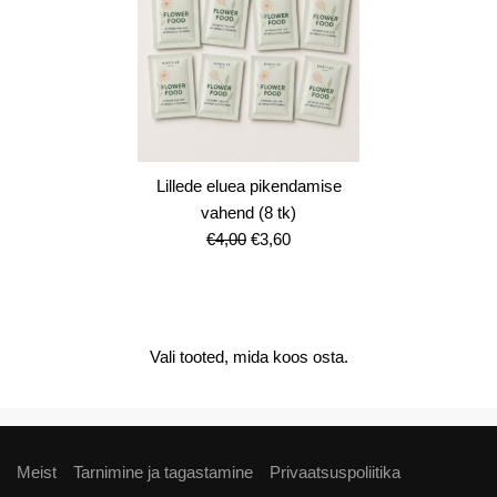
Lillede eluea pikendamise
vahend (8 tk)
Algne
Current
€
4,00
€
3,60
hind
price
oli:
is:
€4,00.
€3,60.
Vali tooted, mida koos osta.
Meist
Tarnimine ja tagastamine
Privaatsuspoliitika