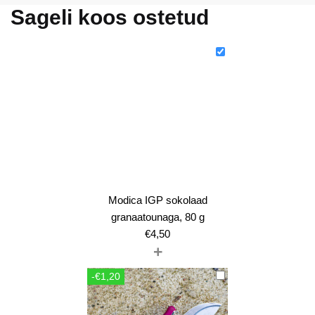
Sageli koos ostetud
Modica IGP sokolaad
granaatounaga, 80 g
€
4,50
+
-€1,20