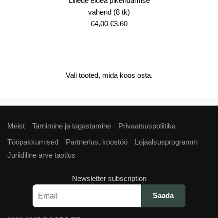
Lillede eluea pikendamise
vahend (8 tk)
Algne
Current
€
4,00
€
3,60
hind
price
oli:
is:
€4,00.
€3,60.
Vali tooted, mida koos osta.
Meist
Tarnimine ja tagastamine
Privaatsuspoliitika
Tööpakkumised
Partnerlus, koostöö
Lojaalsusprogramm
Juriidiline arve taotlus
Newsletter subscription