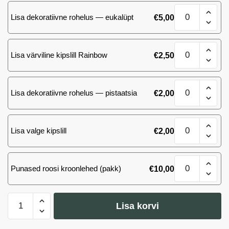
granaatounaga,
Modica
80
Lisa dekoratiivne rohelus — eukalüpt
€
5,00
IGP
g
sokolaad
kogus
granaatounaga,
Modica
80
Lisa värviline kipslill Rainbow
€
2,50
IGP
g
sokolaad
kogus
granaatounaga,
Modica
80
Lisa dekoratiivne rohelus — pistaatsia
€
2,00
IGP
g
sokolaad
kogus
granaatounaga,
Modica
80
Lisa valge kipslill
€
2,00
IGP
g
sokolaad
kogus
granaatounaga,
Modica
80
Punased roosi kroonlehed (pakk)
€
10,00
IGP
g
sokolaad
kogus
granaatounaga,
Modica
80
Lisa korvi
IGP
g
kogus
sokolaad