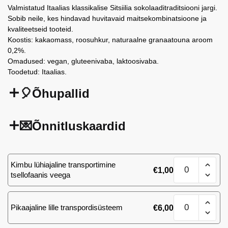
Valmistatud Itaalias klassikalise Sitsiilia sokolaaditraditsiooni jargi.
Sobib neile, kes hindavad huvitavaid maitsekombinatsioone ja
kvaliteetseid tooteid.
Koostis: kakaomass, roosuhkur, naturaalne granaatouna aroom
0,2%.
Omadused: vegan, gluteenivaba, laktoosivaba.
Toodetud: Itaalias.
🎈Õhupallid
💌Õnnitluskaardid
Modica
Kimbu lühiajaline transportimine
€
1,00
IGP
tsellofaanis veega
sokolaad
granaatounaga,
Modica
80
Pikaajaline lille transpordisüsteem
€
6,00
IGP
g
sokolaad
kogus