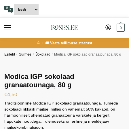
Skip
Skip
to
to
navigation
content
0
🌸 + 🚚
Vaata tellimuse staatust
Esileht
/
Gurmee
/
Šokolaad
/
Modica IGP sokolaad granaatounaga, 80 g
Modica IGP sokolaad
granaatounaga, 80 g
€
4,50
Traditsiooniline Modica IGP sokolaad granaatounaga. Tumeda
sokolaadi rikkalik maitse, milles on vahemalt 50% kakaod, on
harmooniliselt uhendatud granaatouna varskete ja kergelt
hapukate nootidega. Tulemuseks on eriline ja meeldejaav
maitsekombinatsioon.