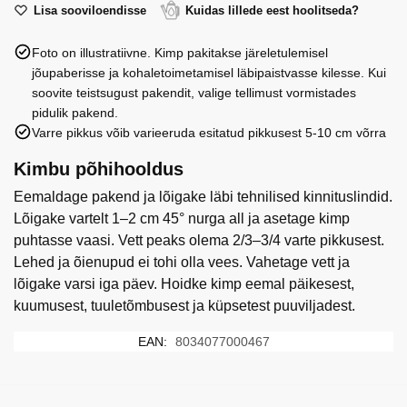
granaatounaga,
Lisa sooviloendisse
Kuidas lillede eest hoolitseda?
80
Foto on illustratiivne. Kimp pakitakse järeletulemisel
g
jõupaberisse ja kohaletoimetamisel läbipaistvasse kilesse. Kui
kogus
soovite teistsugust pakendit, valige tellimust vormistades
pidulik pakend.
Varre pikkus võib varieeruda esitatud pikkusest 5-10 cm võrra
Kimbu põhihooldus
Eemaldage pakend ja lõigake läbi tehnilised kinnituslindid.
Lõigake vartelt 1–2 cm 45° nurga all ja asetage kimp
puhtasse vaasi. Vett peaks olema 2/3–3/4 varte pikkusest.
Lehed ja õienupud ei tohi olla vees. Vahetage vett ja
lõigake varsi iga päev. Hoidke kimp eemal päikesest,
kuumusest, tuuletõmbusest ja küpsetest puuviljadest.
EAN:
8034077000467