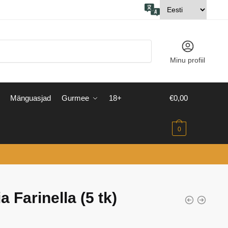
Minu profiil
Mänguasjad
Gurmee
18+
€
0,00
0
lia Farinella (5 tk)