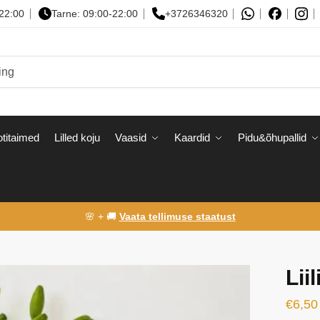
-22:00
Tarne: 09:00-22:00
+3726346320
titaimed
Lilled koju
Vaasid
Kaardid
Pidu&õhupallid
🌸 + 🚚
Vaata tellimuse staatust
Lii
€
6,50