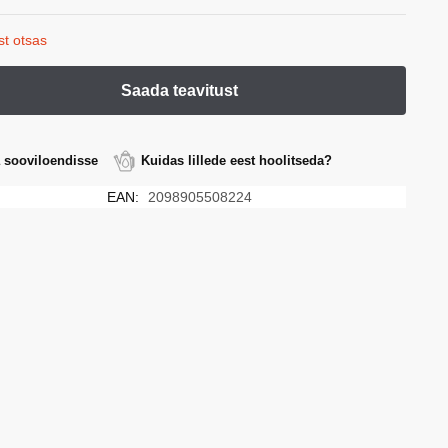
st otsas
a sooviloendisse
Kuidas lillede eest hoolitseda?
EAN:
2098905508224