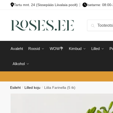
Skip
Skip
Tartu mnt. 24 (Sissepääs Liivalaia poolt)
Isetarne: 08:00
to
to
navigation
content
Otsi:
Otsi
Avaleht
Roosid
WOW💐
Kimbud
Lilled
Po
Alkohol
Esileht
/
Lilled koju
/
Liilia Farinella (5 tk)