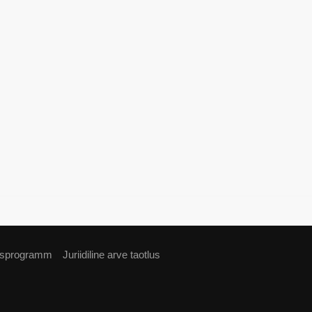
usprogramm
Juriidiline arve taotlus