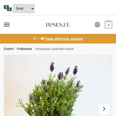
Skip
Skip
to
to
navigation
content
0
🌸 + 🚚
Vaata tellimuse staatust
Esileht
/
Potitaimed
/
Hispaania Lavendel Anouk