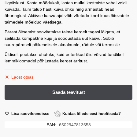
liigniiskust. Kasta mõõdukalt, lastes mullal kastmiste vahel veidi
kuivada. Taim talub hästi kuiva õhku ning armastab head
õhuringlust. Aktiivse kasvu ajal võib väetada kord kuus õitsvatele
taimedele mõeldud väetisega.
Pärast õitsemist soovitatakse taime kergelt tagasi lõigata, et
säilitada kompaktne kuju ja soodustada uut kasvu. Sobib
suurepäraselt päikeselisele aknalauale, rõdule või terrassile.
Üldiselt peetakse ohutuks, kuid eeterlikud õlid võivad tundlikel
lemmikloomadel põhjustada kerget ärritust.
Laost otsas
Lisa sooviloendisse
Kuidas lillede eest hoolitseda?
EAN:
6502947813658