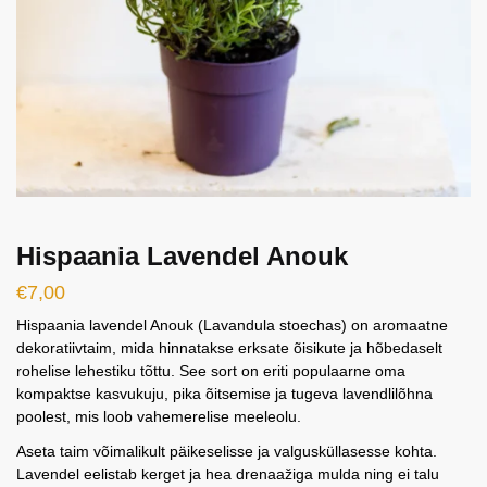
Hispaania Lavendel Anouk
€
7,00
Hispaania lavendel Anouk (Lavandula stoechas) on aromaatne
dekoratiivtaim, mida hinnatakse erksate õisikute ja hõbedaselt
rohelise lehestiku tõttu. See sort on eriti populaarne oma
kompaktse kasvukuju, pika õitsemise ja tugeva lavendlilõhna
poolest, mis loob vahemerelise meeleolu.
Aseta taim võimalikult päikeselisse ja valgusküllasesse kohta.
Lavendel eelistab kerget ja hea drenaažiga mulda ning ei talu