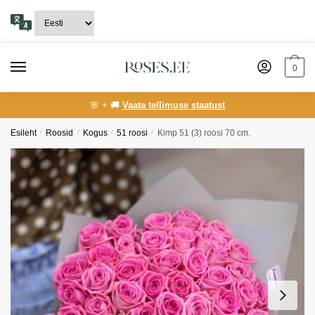
Skip
Skip
to
to
navigation
content
0
🌸 + 🚚
Vaata tellimuse staatust
Esileht
/
Roosid
/
Kogus
/
51 roosi
/
Kimp 51 (3) roosi 70 cm.