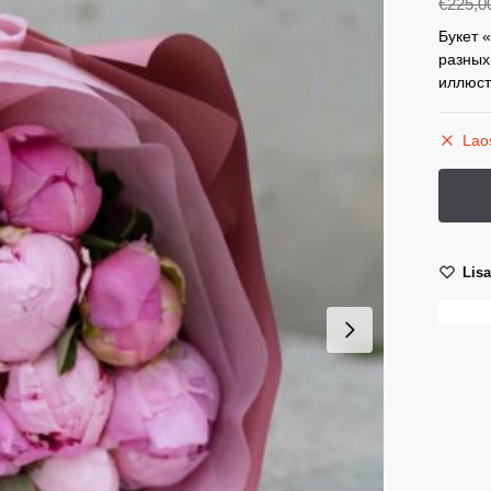
€
225,0
Букет 
разных
иллюст
Lao
Lis