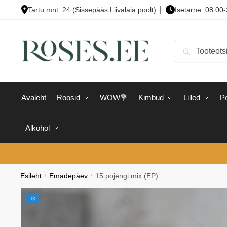
Skip
Skip
Tartu mnt. 24 (Sissepääs Liivalaia poolt)
Isetarne: 08:00
to
to
navigation
content
Otsi:
Otsi
Avaleht
Roosid
WOW💐
Kimbud
Lilled
Po
Alkohol
Esileht
/
Emadepäev
/
15 pojengi mix (EP)
❄️