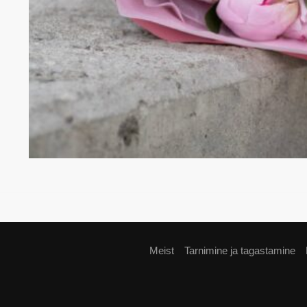
Meist
Tarnimine ja tagastamine