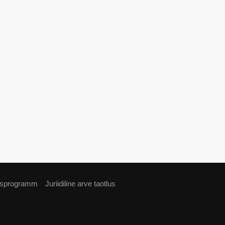
usprogramm
Juriidiline arve taotlus