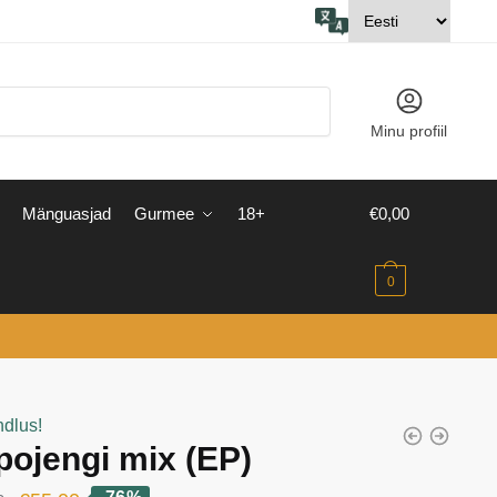
Minu profiil
Mänguasjad
Gurmee
18+
€
0,00
0
ndlus!
pojengi mix (EP)