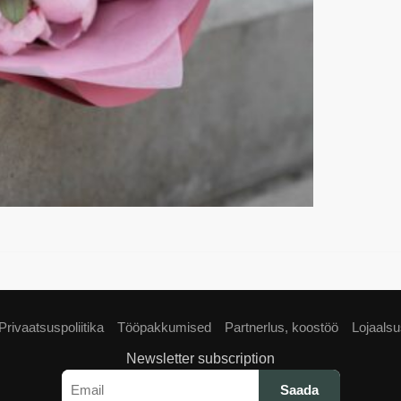
Privaatsuspoliitika
Tööpakkumised
Partnerlus, koostöö
Lojaals
Newsletter subscription