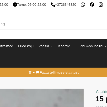
-22:00
Tarne: 09:00-22:00
+3726346320
titaimed
Lilled koju
Vaasid
Kaardid
Pidu&õhupallid
🌸 + 🚚
Vaata tellimuse staatust
Allahi
15 