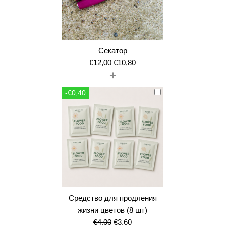
Секатор
Первоначальная
Текущая
€
12,00
€
10,80
+
цена
цена:
составляла
€10,80.
-€0,40
€12,00.
Средство для продления
жизни цветов (8 шт)
Первоначальная
Текущая
€
4,00
€
3,60