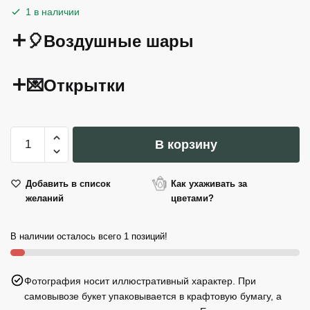
1 в наличии
🎈Воздушные шары
💌Открытки
Количество
В корзину
товара
Terre
Dei
Добавить в список
Как ухаживать за
желаний
цветами?
Trulli
Паста
Орекьетте
В наличии осталось всего 1 позиций!
с
5
Фотография носит иллюстративный характер. При
вкусами
самовывозе букет упаковывается в крафтовую бумагу, а
500г