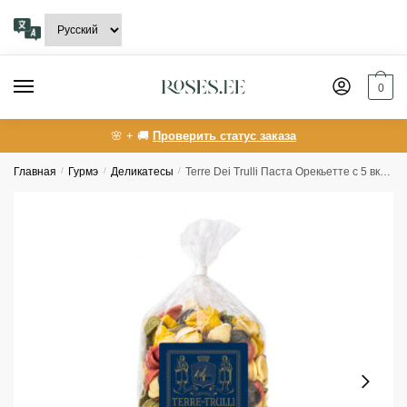
Skip
Skip
to
to
navigation
content
0
🌸 + 🚚
Проверить статус заказа
Главная
/
Гурмэ
/
Деликатесы
/
Terre Dei Trulli Паста Орекьетте с 5 вкусами 500г