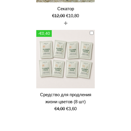
Секатор
Первоначальная
Текущая
€
12,00
€
10,80
+
цена
цена:
составляла
€10,80.
-€0,40
€12,00.
Средство для продления
жизни цветов (8 шт)
Первоначальная
Текущая
€
4,00
€
3,60
цена
цена:
составляла
€3,60.
€4,00.