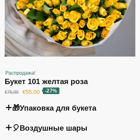
Распродажа!
Букет 101 желтая роза
-27%
Первоначальная
Текущая
€
55,00
€
75,00
цена
цена:
🎁Упаковка для букета
составляла
€55,00.
€75,00.
🎈Воздушные шары