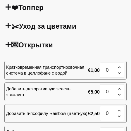
❤️Топпер
✂️Уход за цветами
💌Открытки
Количество
Кратковременная транспортировочная
€
1,00
товара
система в целлофане с водой
Букет
101
Количество
Добавить декоративную зелень —
желтая
€
5,00
товара
эвкалипт
роза
Букет
101
Количество
желтая
Добавить гипсофилу Rainbow (цветную)
€
2,50
товара
роза
Букет
101
Количество