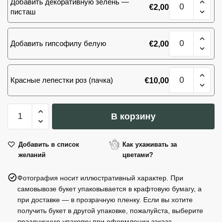
Добавить декоративную зелень —
желтая
€
2,00
товара
писташ
роза
Букет
101
Количество
желтая
Добавить гипсофилу белую
€
2,00
товара
роза
Букет
101
Количество
желтая
Красные лепестки роз (пачка)
€
10,00
товара
роза
Букет
101
Количество
желтая
В корзину
товара
роза
Букет
101
Добавить в список
Как ухаживать за
желаний
цветами?
желтая
роза
Фотография носит иллюстративный характер. При
самовывозе букет упаковывается в крафтовую бумагу, а
при доставке — в прозрачную пленку. Если вы хотите
получить букет в другой упаковке, пожалуйста, выберите
праздничную упаковку при оформлении заказа.