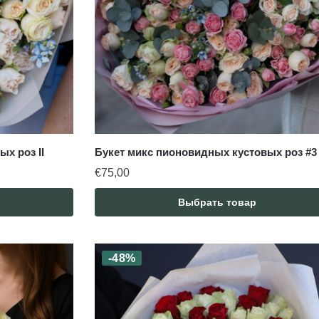
х роз II
Букет микс пионовидных кустовых роз #3
€
75,00
Выбрать товар
-48%