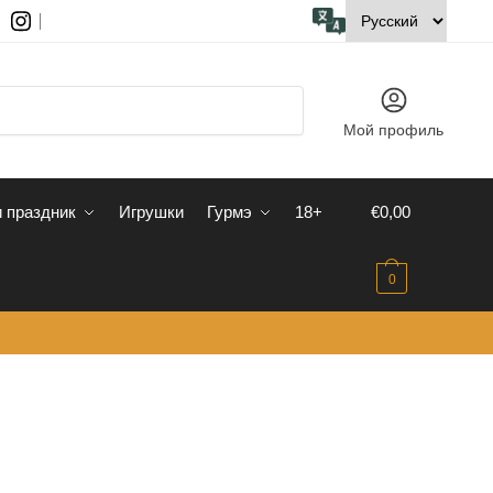
Мой профиль
 праздник
Игрушки
Гурмэ
18+
€
0,00
0