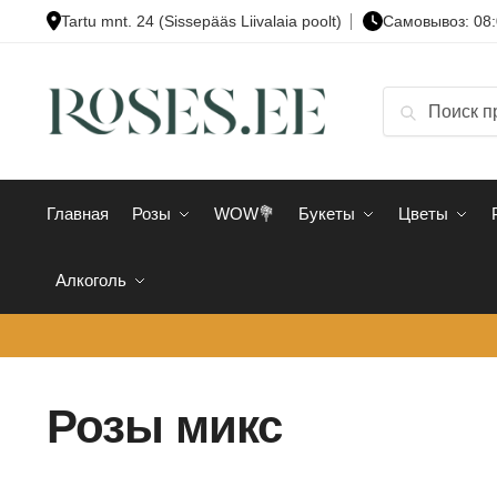
Skip
Skip
Tartu mnt. 24 (Sissepääs Liivalaia poolt)
Cамовывоз: 08:
to
to
navigation
content
Искать:
Поиск
Главная
Розы
WOW💐
Букеты
Цветы
Алкоголь
Розы микс