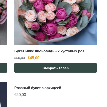
Букет микс пионовидных кустовых роз
Первоначальная
Текущая
€
45,00
€
50,00
цена
цена:
Выбрать товар
составляла
€45,00.
€50,00.
Розовый букет с орхидеей
€
50,00