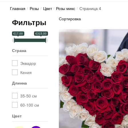
Главная
/
Розы
/
Цвет
/
Розы микс
/
Страница 4
Фильтры
€17,00
€315,00
Страна
Эквадор
Кения
Длинна
35-50 см
60-100 см
Цвет