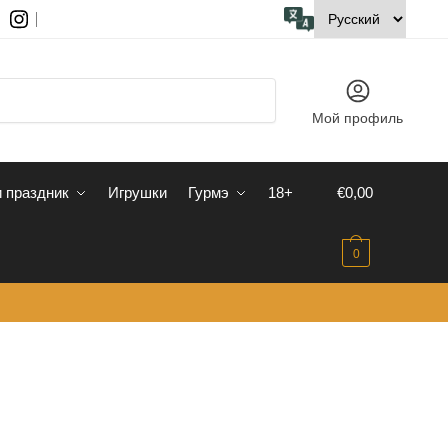
Мой профиль
 праздник
Игрушки
Гурмэ
18+
€
0,00
0