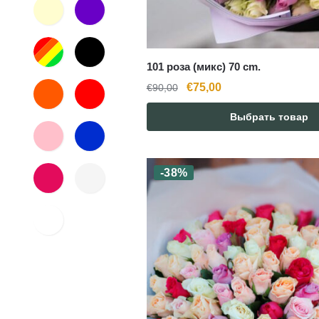
101 роза (микс) 70 cm.
Первоначальная
Текущая
€
75,00
€
90,00
цена
цена:
Выбрать товар
составляла
€75,00.
€90,00.
-38%