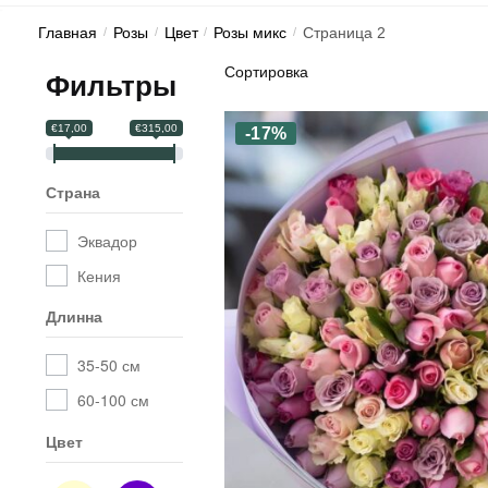
Главная
/
Розы
/
Цвет
/
Розы микс
/
Страница 2
Фильтры
€17,00
€315,00
-17%
Страна
Эквадор
Кения
Длинна
35-50 см
60-100 см
Цвет