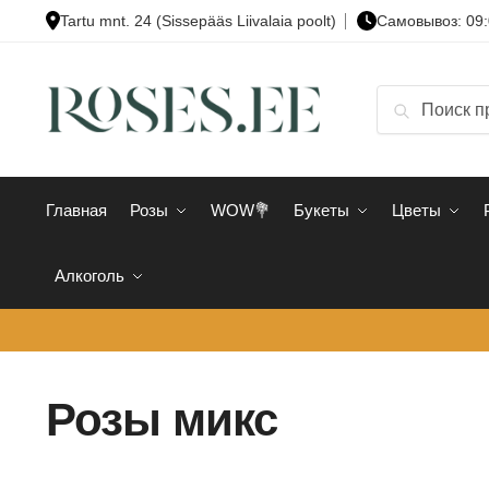
Skip
Skip
Tartu mnt. 24 (Sissepääs Liivalaia poolt)
Cамовывоз: 09:
to
to
navigation
content
Искать:
Поиск
Главная
Розы
WOW💐
Букеты
Цветы
Алкоголь
Розы микс