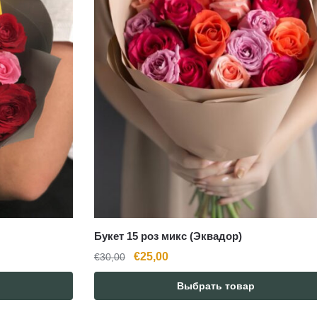
Букет 15 роз микс (Эквадор)
Первоначальная
Текущая
€
25,00
€
30,00
цена
цена:
Выбрать товар
составляла
€25,00.
€30,00.