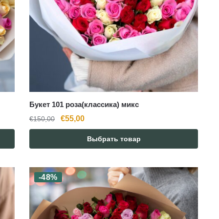
Букет 101 роза(классика) микс
Первоначальная
Текущая
€
55,00
€
150,00
цена
цена:
Выбрать товар
составляла
€55,00.
€150,00.
-48%