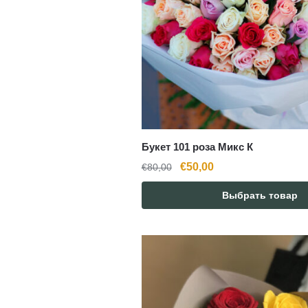
Букет 101 роза Микс К
Первоначальная
Текущая
€
50,00
€
80,00
цена
цена:
Выбрать товар
составляла
€50,00.
€80,00.