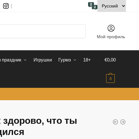
Мой профиль
 праздник
Игрушки
Гурмэ
18+
€
0,00
0
 здорово, что ты
дился