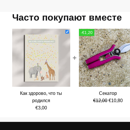
Часто покупают вместе
-€1,20
+
Как здорово, что ты
Секатор
Первонач
Те
родился
€
12,00
€
10,80
цена
цен
€
3,00
составля
€10
€12,00.