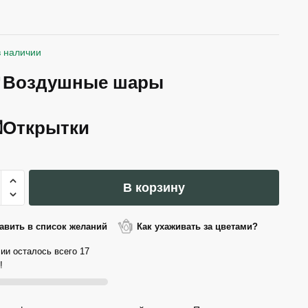
в наличии
Воздушные шары
Открытки
ество
В корзину
а
авить в список желаний
Как ухаживать за цветами?
во,
ии осталось всего 17
!
ся