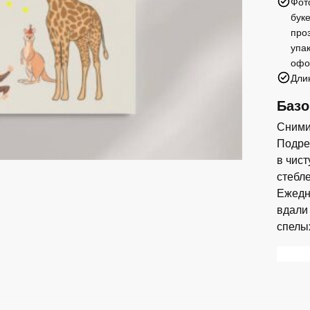
Фот
бук
про
упа
офо
Дли
Базо
Сними
Подреж
в чис
стебл
Ежедн
вдали
спелы