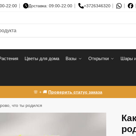
00-22:00
Доставка: 09:00-22:00
+3726346320
Растения
Цветы для дома
Вазы
Открытки
Шары и
🌸 + 🚚
Проверить статус заказа
орово, что ты родился
Как
ро