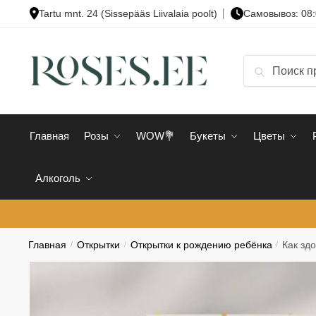
Skip
Skip
Tartu mnt. 24 (Sissepääs Liivalaia poolt)
Cамовывоз: 08:
to
to
navigation
content
Искать:
Поиск
Главная
Розы
WOW💐
Букеты
Цветы
Алкоголь
Главная
/
Открытки
/
Открытки к рождению ребёнка
/
Как зд