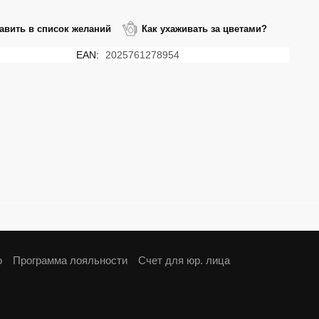
авить в список желаний
Как ухаживать за цветами?
EAN:
2025761278954
о
Программа лояльности
Cчет для юр. лица