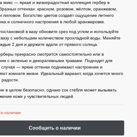
а микс — яркая и жизнерадостная коллекция гербер в
бразных оттенках: красном, розовом, жёлтом, оранжевом,
и лиловом. Богатство цветов создаёт ощущение летнего
ика и солнечного настроения в любой аранжировке.
постановкой в вазу обновите срез под углом и используйте
 вазу с небольшим количеством прохладной воды. Меняйте
аждые 2 дня и держите вдали от прямого солнца.
ерберы прекрасно смотрится самостоятельно или в
нии с зеленью и декоративными травами. Подходит для
 случая — яркие оттенки поднимают настроение и
яют комнате жизни. Идеальный вариант, когда хочется много
и радости.
ие в целом безопасно, однако сок стебля может вызывать
жение кожи у чувствительных людей.
 в наличии