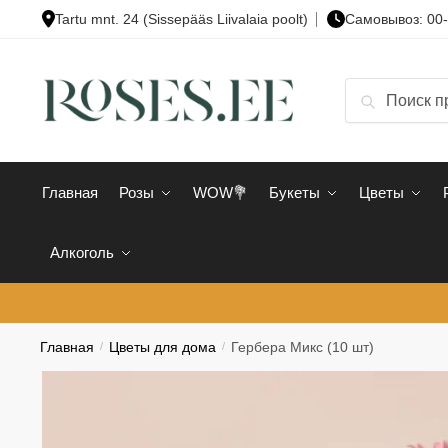
Skip
Skip
Tartu mnt. 24 (Sissepääs Liivalaia poolt)
Cамовывоз: 00
to
to
navigation
content
Искать:
Поиск
Главная
Розы
WOW💐
Букеты
Цветы
Алкоголь
Главная
/
Цветы для дома
/
Гербера Микс (10 шт)