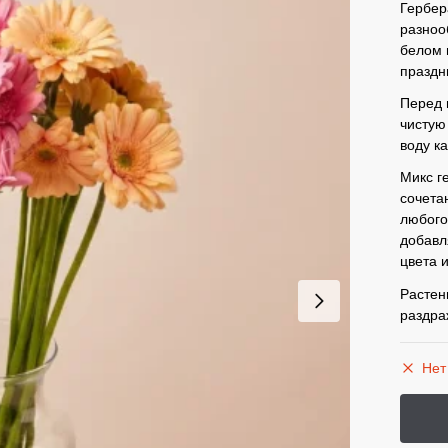
Гербер
разноо
белом 
праздн
Перед 
чистую
воду к
Микс г
сочета
любого
добавл
цвета 
Растен
раздра
Нет