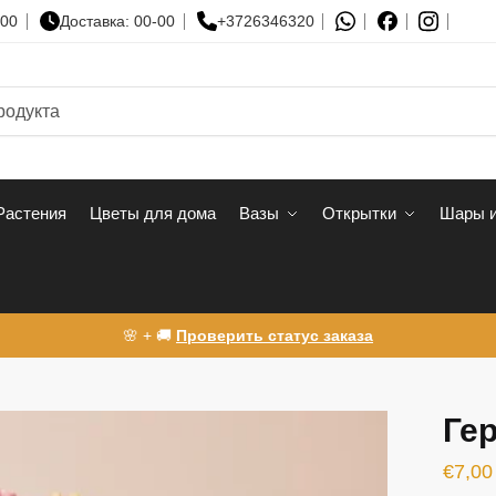
-00
Доставка: 00-00
+3726346320
Растения
Цветы для дома
Вазы
Открытки
Шары и
🌸 + 🚚
Проверить статус заказа
Гер
€
7,00