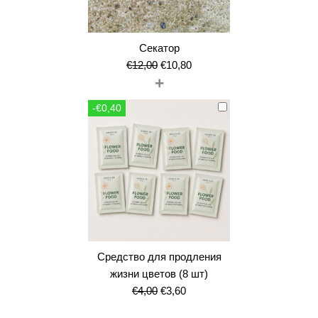
Секатор
Первоначальная
Текущая
€
12,00
€
10,80
+
цена
цена:
составляла
€10,80.
-€0,40
€12,00.
Средство для продления
жизни цветов (8 шт)
Первоначальная
Текущая
€
4,00
€
3,60
цена
цена: