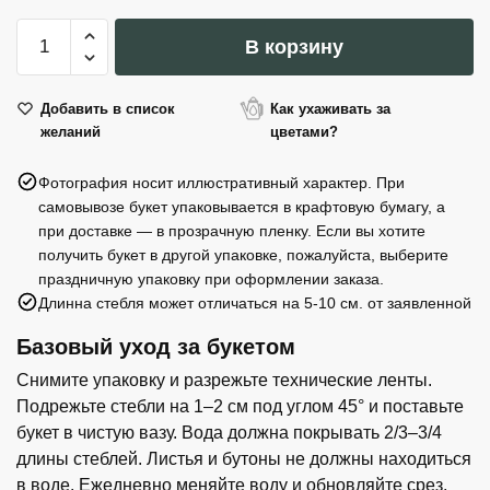
Количество
В корзину
товара
Букет
невесты
Добавить в список
Как ухаживать за
желаний
цветами?
1
Фотография носит иллюстративный характер. При
самовывозе букет упаковывается в крафтовую бумагу, а
при доставке — в прозрачную пленку. Если вы хотите
получить букет в другой упаковке, пожалуйста, выберите
праздничную упаковку при оформлении заказа.
Длинна стебля может отличаться на 5-10 см. от заявленной
Базовый уход за букетом
Снимите упаковку и разрежьте технические ленты.
Подрежьте стебли на 1–2 см под углом 45° и поставьте
букет в чистую вазу. Вода должна покрывать 2/3–3/4
длины стеблей. Листья и бутоны не должны находиться
в воде. Ежедневно меняйте воду и обновляйте срез.