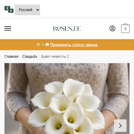
Skip
Skip
to
to
navigation
content
0
🌸 + 🚚
Проверить статус заказа
Главная
/
Свадьба
/
Букет невесты 1