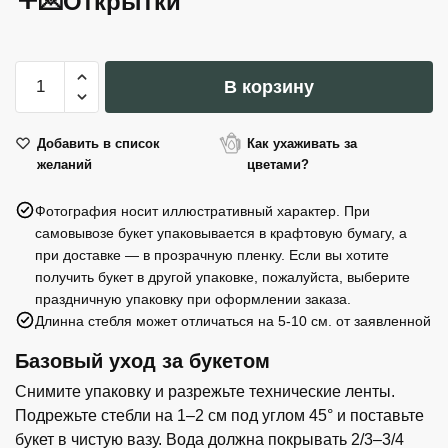
💌Открытки
Количество
В корзину
товара
Please
Don't
Добавить в список
Как ухаживать за
желаний
цветами?
Die
-
Фотография носит иллюстративный характер. При
Руководство
самовывозе букет упаковывается в крафтовую бумагу, а
по
при доставке — в прозрачную пленку. Если вы хотите
комнатным
получить букет в другой упаковке, пожалуйста, выберите
растениям
праздничную упаковку при оформлении заказа.
Длинна стебля может отличаться на 5-10 см. от заявленной
Базовый уход за букетом
Снимите упаковку и разрежьте технические ленты.
Подрежьте стебли на 1–2 см под углом 45° и поставьте
букет в чистую вазу. Вода должна покрывать 2/3–3/4