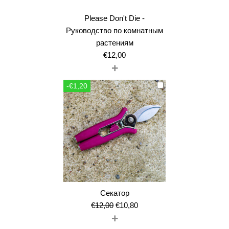
Please Don't Die -
Руководство по комнатным
растениям
€
12,00
+
-€1,20
Секатор
Первоначальная
Текущая
€
12,00
€
10,80
+
цена
цена: