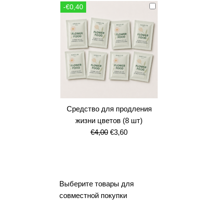
составляла
€10,80.
-€0,40
€12,00.
Средство для продления
жизни цветов (8 шт)
Первоначальная
Текущая
€
4,00
€
3,60
цена
цена:
составляла
€3,60.
€4,00.
Выберите товары для
совместной покупки