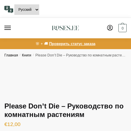
Skip
Skip
to
to
navigation
content
0
🌸 + 🚚
Проверить статус заказа
Главная
/
Книги
/
Please Don’t Die – Руководство по комнатным растениям
Please Don’t Die – Руководство по
комнатным растениям
€
12,00