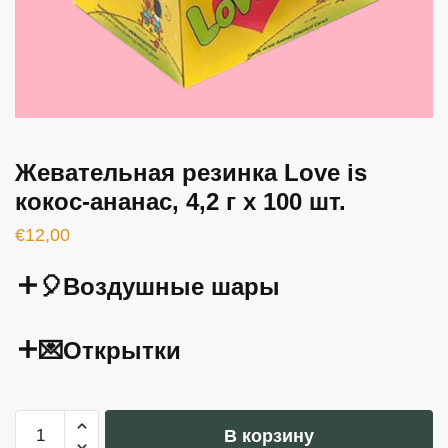
Жевательная резинка Love is
кокос-ананас, 4,2 г x 100 шт.
€
12,00
🎈Воздушные шары
💌Открытки
Количество
В корзину
товара