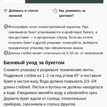
Жевательная
резинка
Добавить в список
Как ухаживать за
желаний
цветами?
Love
is
Фотография носит иллюстративный характер. При
кокос-
самовывозе букет упаковывается в крафтовую бумагу, а
ананас,
при доставке — в прозрачную пленку. Если вы хотите
4,2
получить букет в другой упаковке, пожалуйста, выберите
г
праздничную упаковку при оформлении заказа.
x
Длинна стебля может отличаться на 5-10 см. от заявленной
100
Базовый уход за букетом
шт.
Снимите упаковку и разрежьте технические ленты.
Подрежьте стебли на 1–2 см под углом 45° и поставьте
букет в чистую вазу. Вода должна покрывать 2/3–3/4
длины стеблей. Листья и бутоны не должны находиться
в воде. Ежедневно меняйте воду и обновляйте срез.
Держите букет вдали от солнца, отопительных
приборов, сквозняков и спелых фруктов.