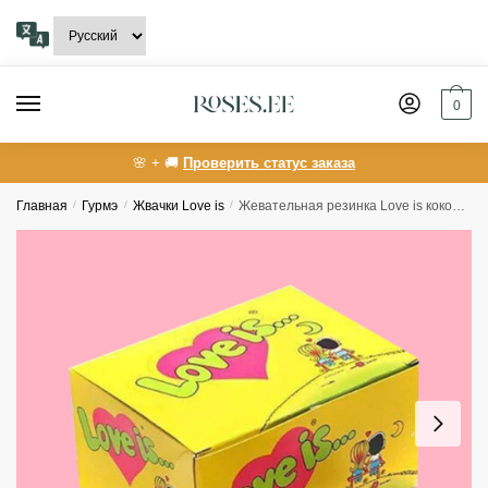
Skip
Skip
to
to
navigation
content
0
🌸 + 🚚
Проверить статус заказа
Главная
/
Гурмэ
/
Жвачки Love is
/
Жевательная резинка Love is кокос-ананас, 4,2 г x 100 шт.