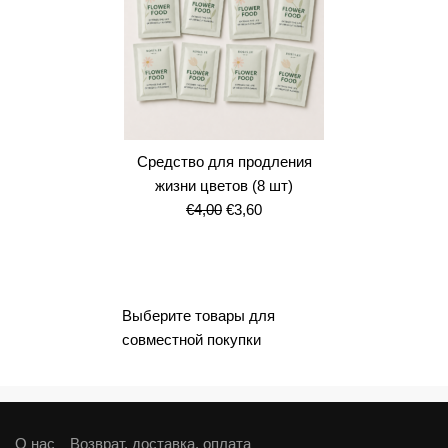
Средство для продления
жизни цветов (8 шт)
Первоначальная
Текущая
€
4,00
€
3,60
цена
цена:
составляла
€3,60.
€4,00.
Выберите товары для
совместной покупки
О нас
Возврат, доставка, оплата