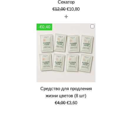
Секатор
Первоначальная
Текущая
€
12,00
€
10,80
+
цена
цена:
составляла
€10,80.
-€0,40
€12,00.
Средство для продления
жизни цветов (8 шт)
Первоначальная
Текущая
€
4,00
€
3,60
цена
цена:
составляла
€3,60.
€4,00.