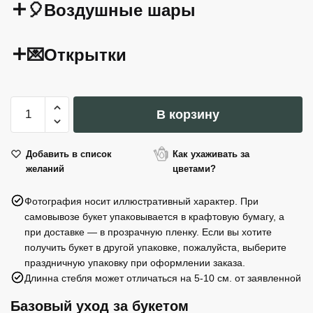
🎈Воздушные шары
💌Открытки
Количество
В корзину
товара
Сладкий
джем
Добавить в список
Как ухаживать за
желаний
цветами?
Can
Bech
Фотография носит иллюстративный характер. При
для
самовывозе букет упаковывается в крафтовую бумагу, а
сыра
при доставке — в прозрачную пленку. Если вы хотите
из
получить букет в другой упаковке, пожалуйста, выберите
айвы
праздничную упаковку при оформлении заказа.
с
Длинна стебля может отличаться на 5-10 см. от заявленной
бурбонской
Базовый уход за букетом
ванилью