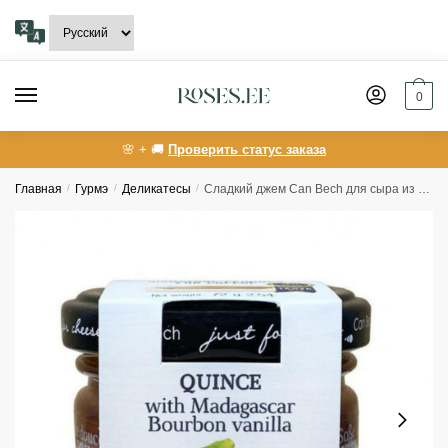
Skip
Skip
to
to
navigation
content
0
🌸 + 🚚
Проверить статус заказа
Главная
/
Гурмэ
/
Деликатесы
/
Сладкий джем Can Bech для сыра из айвы с бурбонской ванилью из Мадагаскара 70г