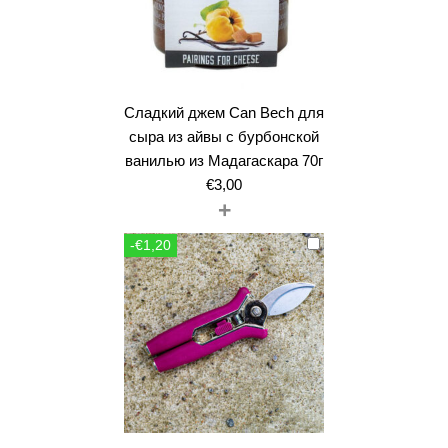
Сладкий джем Can Bech для
сыра из айвы с бурбонской
ванилью из Мадагаскара 70г
€
3,00
+
-€1,20