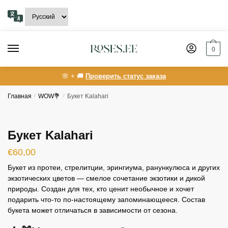
Skip
Skip
to
to
navigation
content
0
🌸 + 🚚
Проверить статус заказа
Главная
/
WOW💐
/
Букет Kalahari
Букет Kalahari
€
60,00
Букет из протеи, стрелитции, эрингиума, ранункулюса и других
экзотических цветов — смелое сочетание экзотики и дикой
природы. Создан для тех, кто ценит необычное и хочет
подарить что-то по-настоящему запоминающееся. Состав
букета может отличаться в зависимости от сезона.