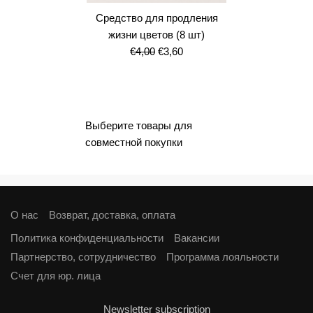
Средство для продления
жизни цветов (8 шт)
Первоначальная
Текущая
€
4,00
€
3,60
цена
цена:
составляла
€3,60.
€4,00.
Выберите товары для
совместной покупки
О нас
Возврат, доставка, оплата
Политика конфиденциальности
Вакансии
Партнерство, сотрудничество
Программа лояльности
Cчет для юр. лица
Newsletter subscription