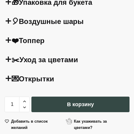
🎁Упаковка для букета
🎈Воздушные шары
❤️Топпер
✂️Уход за цветами
💌Открытки
Количество
В корзину
товара
Букет
Kalahari
Добавить в список
Как ухаживать за
желаний
цветами?