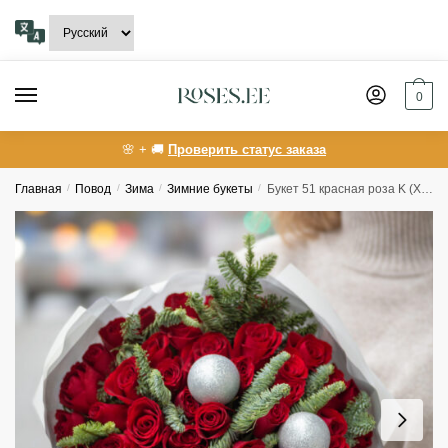
Skip
Skip
to
to
navigation
content
0
🌸 + 🚚
Проверить статус заказа
Главная
/
Повод
/
Зима
/
Зимние букеты
/
Букет 51 красная роза K (XMAS 1)