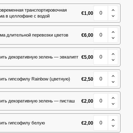
Количество
овременная транспортировочная
€
1,00
товара
ма в целлофане с водой
101
роза
Количество
Takazzi
ма длительной перевозки цветов
€
6,00
товара
101
роза
Количество
Takazzi
ить декоративную зелень — эвкалипт
€
5,00
товара
101
роза
Количество
Takazzi
ить гипсофилу Rainbow (цветную)
€
2,50
товара
101
роза
Количество
Takazzi
ить декоративную зелень — писташ
€
2,00
товара
101
роза
Количество
Takazzi
ить гипсофилу белую
€
2,00
товара
101