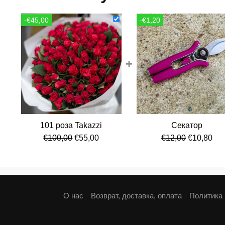
-€45,00
-€1,20
+
101 роза Takazzi
Секатор
Первоначальная
Текущая
Первонач
Те
€
100,00
€
55,00
€
12,00
€
10,80
цена
цена:
цена
цен
составляла
€55,00.
составля
€10
€100,00.
€12,00.
О нас
Возврат, доставка, оплата
Политика