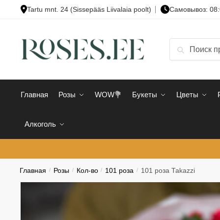
Skip
Skip
Tartu mnt. 24 (Sissepääs Liivalaia poolt)
Cамовывоз: 08:
to
to
navigation
content
Искать:
Поиск
Главная
Розы
WOW💐
Букеты
Цветы
Алкоголь
Главная
/
Розы
/
Кол-во
/
101 роза
/
101 роза Takazzi