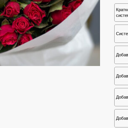
Кратк
систе
Систе
Добав
Добав
Добав
Добав