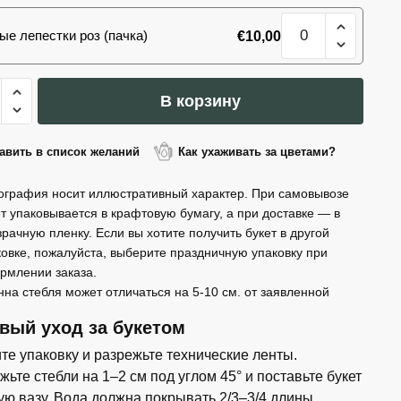
роза
Количество
Takazzi
ые лепестки роз (пачка)
€
10,00
товара
101
роза
ество
Takazzi
В корзину
а
авить в список желаний
Как ухаживать за цветами?
i
ография носит иллюстративный характер. При самовывозе
ет упаковывается в крафтовую бумагу, а при доставке — в
зрачную пленку. Если вы хотите получить букет в другой
ковке, пожалуйста, выберите праздничную упаковку при
рмлении заказа.
нна стебля может отличаться на 5-10 см. от заявленной
вый уход за букетом
те упаковку и разрежьте технические ленты.
ьте стебли на 1–2 см под углом 45° и поставьте букет
тую вазу. Вода должна покрывать 2/3–3/4 длины