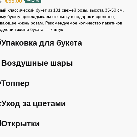
Первоначальная
Текущая
-45%
€
55,00
0
цена
цена:
ый классический букет из 101 свежей розы, высота 35-50 см.
ому букету прикладываем открытку в подарок и средство,
составляла
€55,00.
вающее жизнь розам. Рекомендуемое количество пакетиков
€100,00.
одления жизни букета — 7 штук
Упаковка для букета
Воздушные шары
️Топпер
️Уход за цветами
Открытки