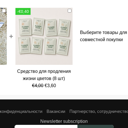
-€0,40
Выберите товары для
+
совместной покупки
Средство для продления
альная
кущая
жизни цветов (8 шт)
а:
Первоначальная
Текущая
€
4,00
€
3,60
ла
,80.
цена
цена:
составляла
€3,60.
€4,00.
 конфиденциальности
Вакансии
Партнерство, сотрудничеств
Newsletter subscription