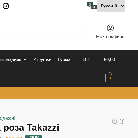
Мой профиль
 праздник
Игрушки
Гурмэ
18+
€
0,00
0
одажа!
 роза Takazzi