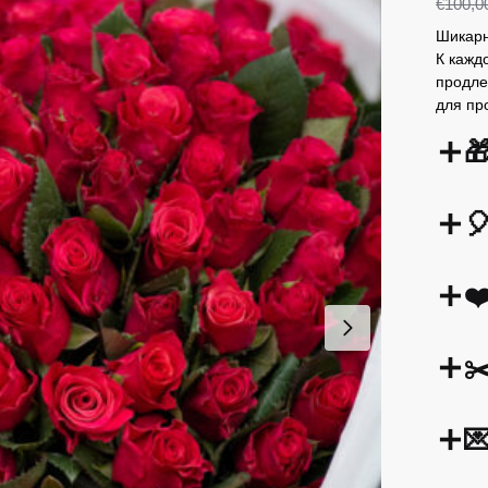
€
100,0
Шикарн
К кажд
продле
для пр


❤
✂
