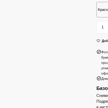
Красн
Колич
товар
101
Доб
роза
Takazz
Фот
бук
про
упа
офо
Дли
Базо
Сними
Подреж
в чис