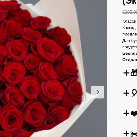
(Э
€
385,0
Класси
К кажд
продле
Для бу
средст
Беспла
Отдал


❤
✂