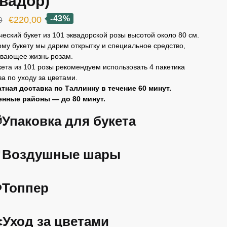
квадор)
Первоначальная
Текущая
-43%
€
220,00
0
цена
цена:
ческий букет из 101 эквадорской розы высотой около 80 см.
ому букету мы дарим открытку и специальное средство,
составляла
€220,00.
вающее жизнь розам.
€385,00.
кета из 101 розы рекомендуем использовать 4 пакетика
ва по уходу за цветами.
тная доставка по Таллинну в течение 60 минут.
енные районы — до 80 минут.
Упаковка для букета
Воздушные шары
️Топпер
️Уход за цветами