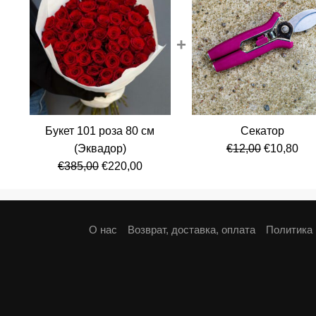
+
Букет 101 роза 80 см
Секатор
Первонач
Те
(Эквадор)
€
12,00
€
10,80
Первоначальная
Текущая
цена
цен
€
385,00
€
220,00
цена
цена:
составля
€10
составляла
€220,00.
€12,00.
€385,00.
О нас
Возврат, доставка, оплата
Политика