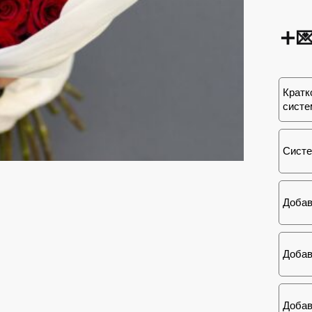

Кратк
систе
Систе
Добав
Добав
Добав