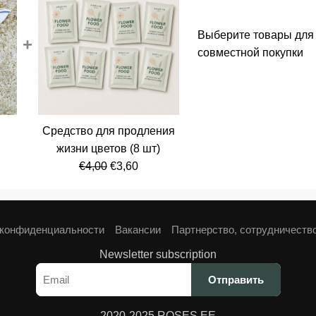
Выберите товары для
+
совместной покупки
Средство для продления
альная
кущая
жизни цветов (8 шт)
а:
Первоначальная
Текущая
€
4,00
€
3,60
ла
,80.
цена
цена:
составляла
€3,60.
€4,00.
 конфиденциальности
Вакансии
Партнерство, сотрудничеств
Newsletter subscription
2020-2025 ROSES.EE