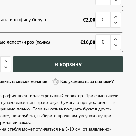
80
Букет
см
101
(Эквадор)
Количество
роза
ить гипсофилу белую
€
2,00
товара
80
Букет
см
101
(Эквадор)
Количество
роза
ые лепестки роз (пачка)
€
10,00
товара
80
Букет
см
101
(Эквадор)
ество
роза
В корзину
а
80
см
(Эквадор)
авить в список желаний
Как ухаживать за цветами?
ография носит иллюстративный характер. При самовывозе
ет упаковывается в крафтовую бумагу, а при доставке — в
зрачную пленку. Если вы хотите получить букет в другой
дор)
ковке, пожалуйста, выберите праздничную упаковку при
рмлении заказа.
нна стебля может отличаться на 5-10 см. от заявленной