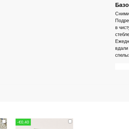
Базо
Сними
Подреж
в чис
стебл
Ежедн
вдали
спелы
-€0,40