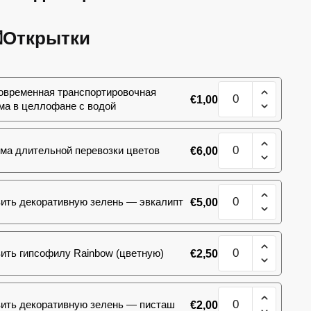
Открытки
Количество
овременная транспортировочная
€
1,00
товара
ма в целлофане с водой
Букет
101
Количество
роза
ма длительной перевозки цветов
€
6,00
товара
80
Букет
см
101
(Эквадор)
Количество
роза
ить декоративную зелень — эвкалипт
€
5,00
товара
80
Букет
см
101
(Эквадор)
Количество
роза
ить гипсофилу Rainbow (цветную)
€
2,50
товара
80
Букет
см
101
(Эквадор)
Количество
роза
ить декоративную зелень — писташ
€
2,00
товара