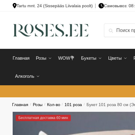
Skip
Skip
Tartu mnt. 24 (Sissepääs Liivalaia poolt)
Cамовывоз: 08:
to
to
navigation
content
Искать:
Поиск
Главная
Розы
WOW💐
Букеты
Цветы
Алкоголь
Главная
/
Розы
/
Кол-во
/
101 роза
/
Букет 101 роза 80 см (Э
Бесплатная доставка 60 мин