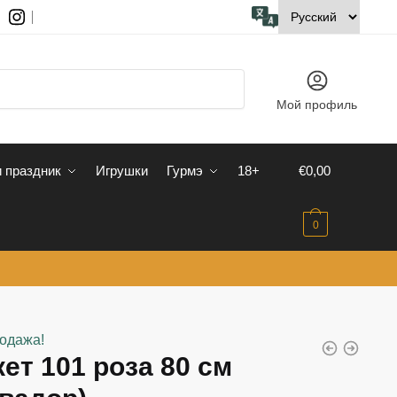
Мой профиль
 праздник
Игрушки
Гурмэ
18+
€
0,00
0
одажа!
ет 101 роза 80 см