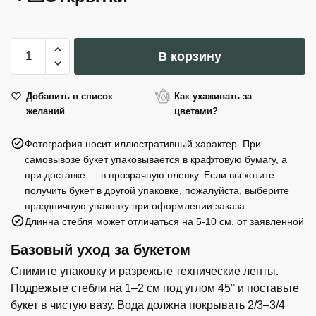
Количество
В корзину
товара
GIUSTI
Подарочный
Добавить в список
Как ухаживать за
желаний
цветами?
набор
№1:
Фотография носит иллюстративный характер. При
трюфельное
самовывозе букет упаковывается в крафтовую бумагу, а
масло
при доставке — в прозрачную пленку. Если вы хотите
и
получить букет в другой упаковке, пожалуйста, выберите
бальзамико
праздничную упаковку при оформлении заказа.
из
Длинна стебля может отличаться на 5-10 см. от заявленной
Модены
Базовый уход за букетом
IGP-
2
Снимите упаковку и разрежьте технические ленты.
Подрежьте стебли на 1–2 см под углом 45° и поставьте
букет в чистую вазу. Вода должна покрывать 2/3–3/4