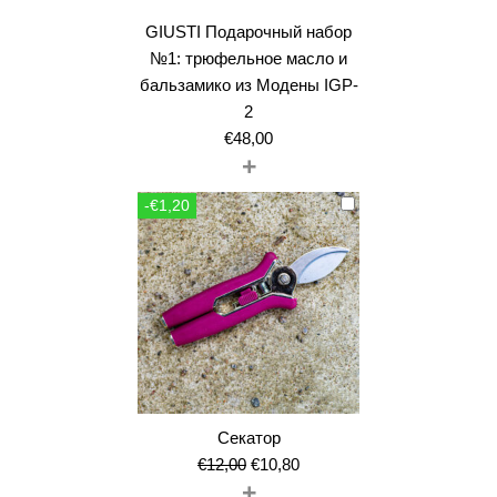
GIUSTI Подарочный набор
№1: трюфельное масло и
бальзамико из Модены IGP-
2
€
48,00
+
-€1,20
Секатор
Первоначальная
Текущая
€
12,00
€
10,80
+
цена
цена: