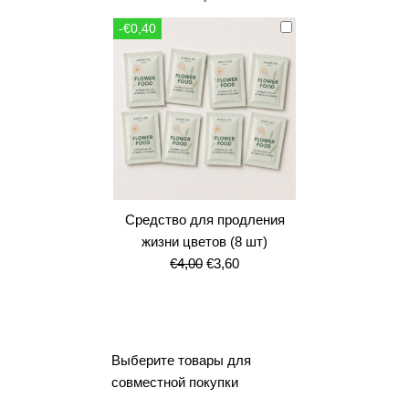
составляла
€10,80.
-€0,40
€12,00.
Средство для продления
жизни цветов (8 шт)
Первоначальная
Текущая
€
4,00
€
3,60
цена
цена:
составляла
€3,60.
€4,00.
Выберите товары для
совместной покупки