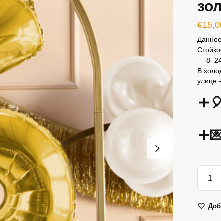
зо
€
15,0
Данное
Стойко
— 8–24
В холо
улице 


Колич
товар
Фольг
Доб
шар
Цифр