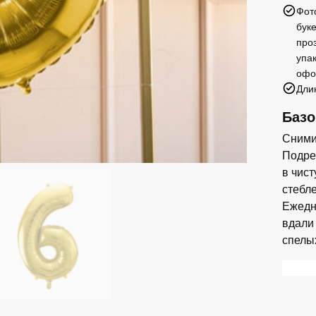
Фот
'6',
бук
72
про
см,
упа
светло
офо
золот
Дли
Базо
Сними
Подреж
в чис
стебл
Ежедн
вдали
спелы