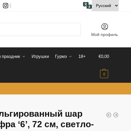
Мой профиль
 праздник
Игрушки
Гурмэ
18+
€
0,00
0
льгированный шар
ра ‘6’, 72 см, светло-