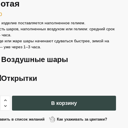
лотая
0
 изделие поставляется наполненное гелием.
сть шаров, наполненных воздухом или гелием: средний срок
 часа.
де или жаре шары начинают сдуваться быстрее, зимой на
— уже через 1–3 часа.
Воздушные шары
Открытки
ество
В корзину
а
ированный
авить в список желаний
Как ухаживать за цветами?
а