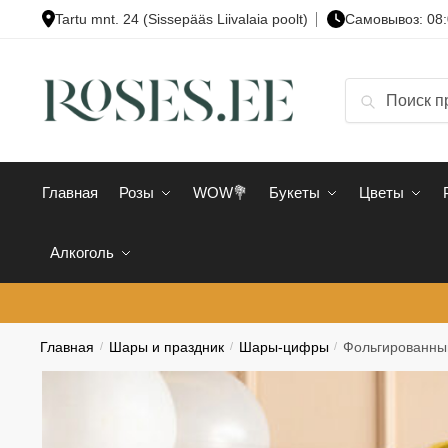
Skip
Skip
Tartu mnt. 24 (Sissepääs Liivalaia poolt)
Cамовывоз: 08:
to
to
navigation
content
Искать:
Поиск
Главная
Розы
WOW💐
Букеты
Цветы
Алкоголь
Главная
/
Шары и праздник
/
Шары-цифры
/
Фольгированный