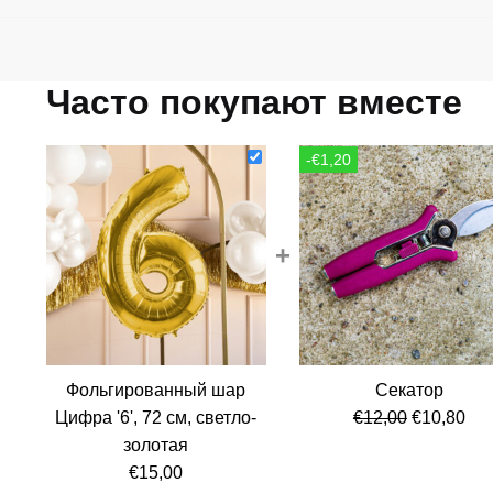
Часто покупают вместе
-€1,20
+
Фольгированный шар
Секатор
Первонач
Те
Цифра '6', 72 см, светло-
€
12,00
€
10,80
цена
цен
золотая
составля
€10
€
15,00