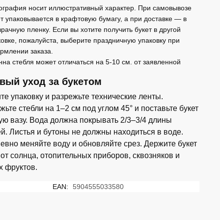
ография носит иллюстративный характер. При самовывозе
ет упаковывается в крафтовую бумагу, а при доставке — в
зрачную пленку. Если вы хотите получить букет в другой
ковке, пожалуйста, выберите праздничную упаковку при
-
рмлении заказа.
ая
нна стебля может отличаться на 5-10 см. от заявленной
вый уход за букетом
те упаковку и разрежьте технические ленты.
ьте стебли на 1–2 см под углом 45° и поставьте букет
тую вазу. Вода должна покрывать 2/3–3/4 длины
ей. Листья и бутоны не должны находиться в воде.
евно меняйте воду и обновляйте срез. Держите букет
 от солнца, отопительных приборов, сквозняков и
х фруктов.
EAN:
5904555033580