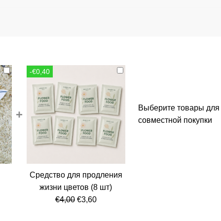
-€0,40
Выберите товары для
+
совместной покупки
Средство для продления
альная
кущая
жизни цветов (8 шт)
а:
Первоначальная
Текущая
€
4,00
€
3,60
ла
,80.
цена
цена: