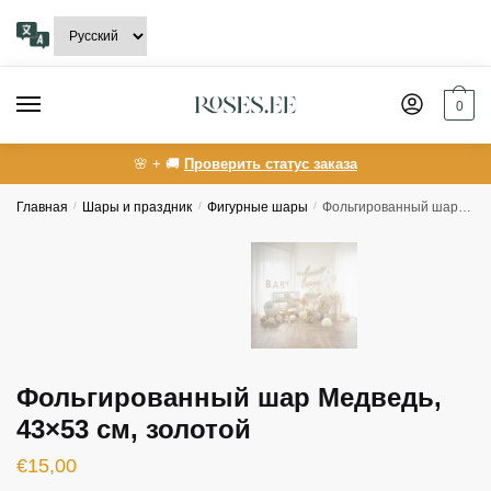
Skip
Skip
to
to
navigation
content
0
🌸 + 🚚
Проверить статус заказа
Главная
/
Шары и праздник
/
Фигурные шары
/
Фольгированный шар Медведь, 43×53 см, золотой
Фольгированный шар Медведь,
43×53 см, золотой
€
15,00