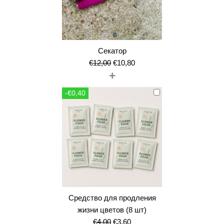
Секатор
Первоначальная
Текущая
€
12,00
€
10,80
+
цена
цена:
составляла
€10,80.
-€0,40
€12,00.
Средство для продления
жизни цветов (8 шт)
Первоначальная
Текущая
€
4,00
€
3,60