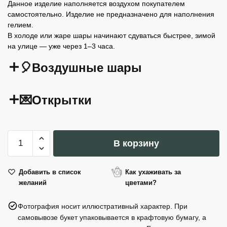
Данное изделие наполняется воздухом покупателем
самостоятельно. Изделие не предназначено для наполнения
гелием.
В холоде или жаре шары начинают сдуваться быстрее, зимой
на улице — уже через 1–3 часа.
🎈Воздушные шары
💌Открытки
Количество
В корзину
товара
Фольгированный
шар
Добавить в список
Как ухаживать за
желаний
цветами?
Медведь,
43x53
Фотография носит иллюстративный характер. При
см,
самовывозе букет упаковывается в крафтовую бумагу, а
золотой